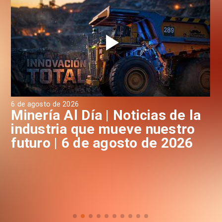
6 de agosto de 2026
6 d
a
Minería Al Día | Noticias de la
M
industria que mueve nuestro
i
futuro | 6 de agosto de 2026
f