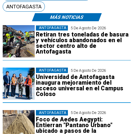
ANTOFAGASTA
MÁS NOTICIAS
ANTOFAGASTA
5 De Agosto De 2026
Retiran tres toneladas de basura
y vehículos abandonados en el
sector centro alto de
Antofagasta
ANTOFAGASTA
5 De Agosto De 2026
Universidad de Antofagasta
inaugura mejoramiento del
acceso universal en el Campus
Coloso
ANTOFAGASTA
5 De Agosto De 2026
Foco de Aedes Aegypti:
Entierran "Pantano Urbano"
ubicado a pasos de la