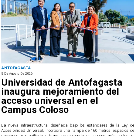
ANTOFAGASTA
5 De Agosto De 2026
Foco de Aedes Aegypti:
Entierran "Pantano Urbano"
ubicado a pasos de la
Municipalidad de Antofagasta
e
El sitio correspondía a una construcción abandonada, donde el pasado 24
e
de julio fue hallada una larva del mosquito Aedes Aegypti, constituyendo el
,
foco 18 del vector en la comuna.