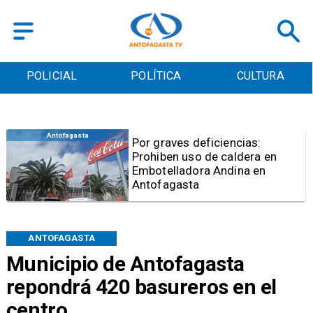
POLICIAL
POLÍTICA
CULTURA
Policial
Mujer queda en prisión
preventiva por estafas con
falsos cupos de Serviu en
Antofagasta
ANTOFAGASTA
Municipio de Antofagasta
repondrá 420 basureros en el
centro