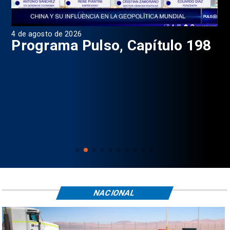
4 de agosto de 2026
1 d
9
Programa Pulso, Capítulo 198
P
NACIONAL