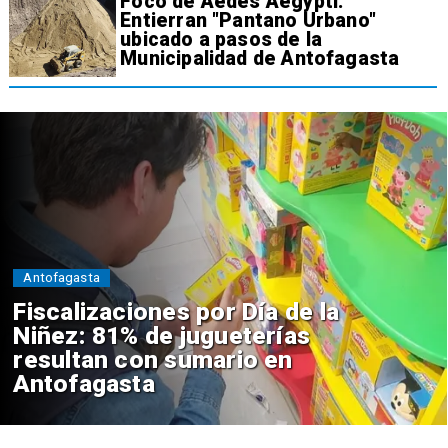
Foco de Aedes Aegypti:
Entierran "Pantano Urbano"
ubicado a pasos de la
Municipalidad de Antofagasta
Antofagasta
Fiscalizaciones por Día de la
Niñez: 81% de jugueterías
resultan con sumario en
Antofagasta