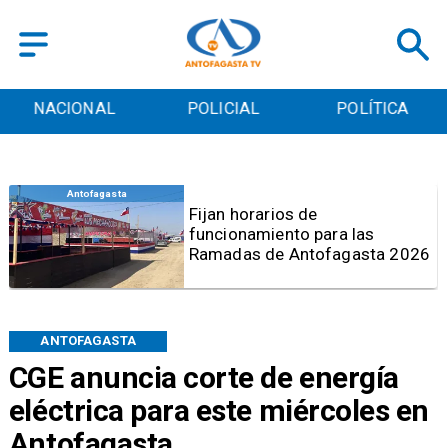
POLICIAL
POLÍTICA
CULTURA
Antofagasta
Por graves deficiencias:
Prohiben uso de caldera en
Embotelladora Andina en
Antofagasta
ANTOFAGASTA
CGE anuncia corte de energía
eléctrica para este miércoles en
Antofagasta