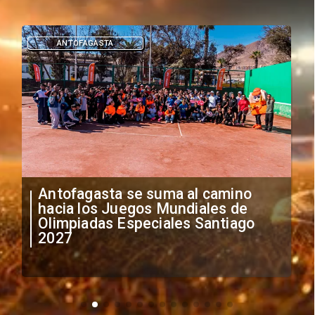
DEPORTES
"Falta de profesionalismo": Sifup
anuncia medidas por situación
irregular de futbolistas
extranjeros