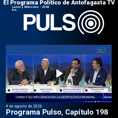
El Programa Político de Antofagasta TV
Lunes y Miércoles - 20:00
hrs.
4 de agosto de 2026
1 d
9
Programa Pulso, Capítulo 198
P