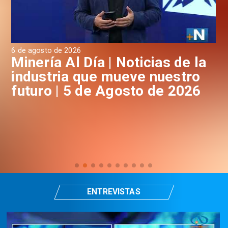
6 de agosto de 2026
4 d
a
Minería Al Día | Noticias de la
M
industria que mueve nuestro
i
futuro | 5 de Agosto de 2026
f
ENTREVISTAS