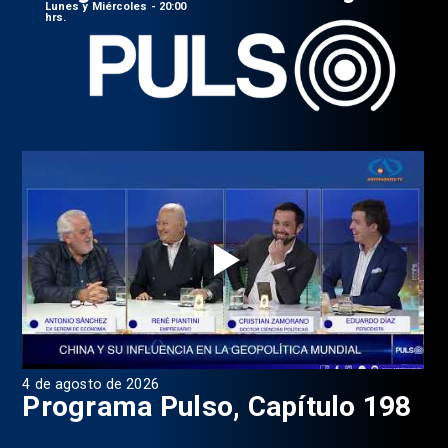
Lunes y Miércoles - 20:00
hrs.
4 de agosto de 2026
1 d
9
Programa Pulso, Capítulo 198
P