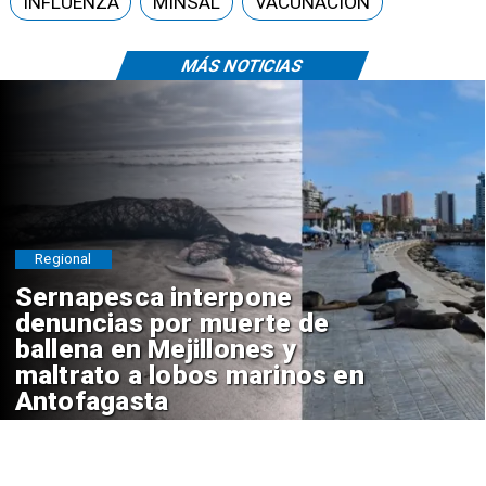
INFLUENZA
MINSAL
VACUNACIÓN
MÁS NOTICIAS
Regional
Sernapesca interpone
denuncias por muerte de
ballena en Mejillones y
maltrato a lobos marinos en
Antofagasta