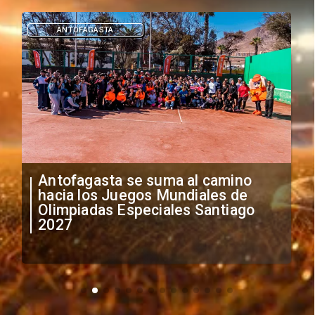
DEPORTES
"Falta de profesionalismo": Sifup
anuncia medidas por situación
irregular de futbolistas
extranjeros