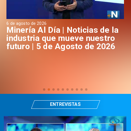
6 de agosto de 2026
4 d
a
Minería Al Día | Noticias de la
M
industria que mueve nuestro
i
futuro | 5 de Agosto de 2026
f
ENTREVISTAS