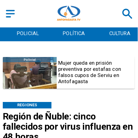
POLICIAL
POLÍTICA
CULTURA
Videos
Video | Choferes del
TransAntofagasta piden
sistema mixto de pago
REGIONES
Región de Ñuble: cinco
fallecidos por virus influenza en
48 horas