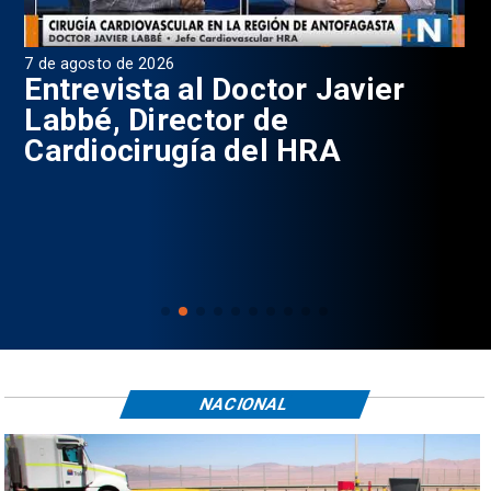
7 de agosto de 2026
6 d
0
Entrevista al Doctor Javier
P
Labbé, Director de
Cardiocirugía del HRA
NACIONAL