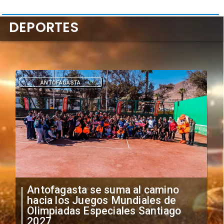
DEPORTES
DEPORTES
ino
"Falta de profesionalismo": Sifup
de
anuncia medidas por situación
ago
irregular de futbolistas
extranjeros