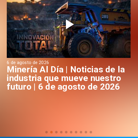
6 de agosto de 2026
6 d
a
Minería Al Día | Noticias de la
M
industria que mueve nuestro
i
futuro | 6 de agosto de 2026
f