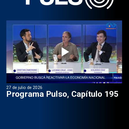
27 de julio de 2026
23 
6
Programa Pulso, Capítulo 195
P