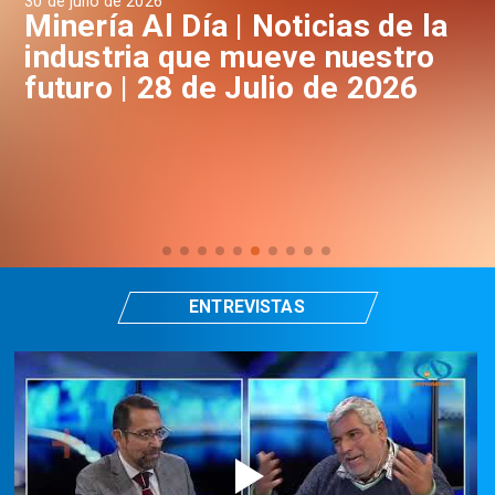
30 de julio de 2026
29 
a
Minería Al Día | Noticias de la
M
industria que mueve nuestro
i
futuro | 28 de Julio de 2026
f
ENTREVISTAS