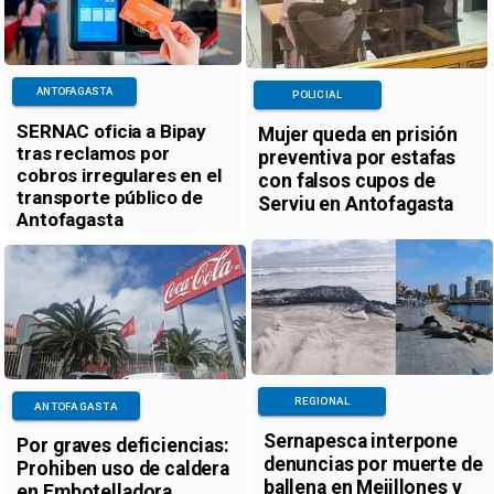
ANTOFAGASTA
POLICIAL
SERNAC oficia a Bipay
Mujer queda en prisión
tras reclamos por
preventiva por estafas
cobros irregulares en el
con falsos cupos de
transporte público de
Serviu en Antofagasta
Antofagasta
REGIONAL
ANTOFAGASTA
Sernapesca interpone
Por graves deficiencias:
denuncias por muerte de
Prohiben uso de caldera
ballena en Mejillones y
en Embotelladora