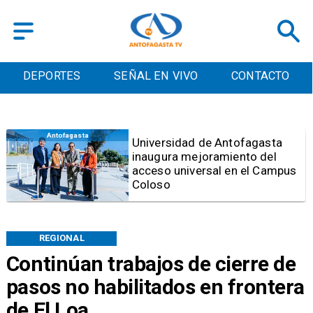
DEPORTES
SEÑAL EN VIVO
CONTACTO
Antofagasta
iversidad de Antofagasta
augura mejoramiento del
Tri
ceso universal en el Campus
mix
oloso
REGIONAL
Continúan trabajos de cierre de
pasos no habilitados en frontera
de El Loa