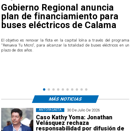
Cinco detenidos: Desarticulan
tres puntos de venta de
drogas en Antofagasta
a
Los procedimientos terminaron con la incautación de más de 1,2 kilos de
n
drogas, correspondientes a pasta base de cocaína, marihuana y
clorhidrato de cocaína.
MÁS NOTICIAS
30 De Julio De 2026
ANTOFAGASTA
Caso Kathy Yoma: Jonathan
Velásquez rechaza
responsabilidad por difusión de