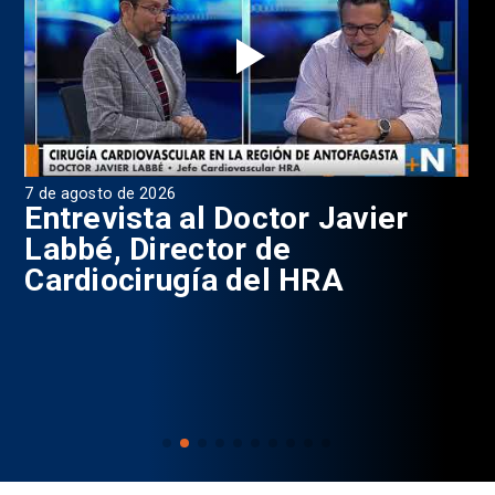
7 de agosto de 2026
6 d
0
Entrevista al Doctor Javier
P
Labbé, Director de
Cardiocirugía del HRA