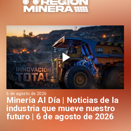
6 de agosto de 2026
6 d
a
Minería Al Día | Noticias de la
M
industria que mueve nuestro
i
futuro | 6 de agosto de 2026
f