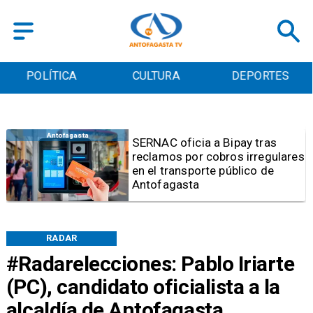
POLÍTICA
CULTURA
DEPORTES
Antofagasta
Retiran tres toneladas de
basura y vehículos
abandonados en el sector
centro alto de Antofagasta
RADAR
#Radarelecciones: Pablo Iriarte
(PC), candidato oficialista a la
alcaldía de Antofagasta