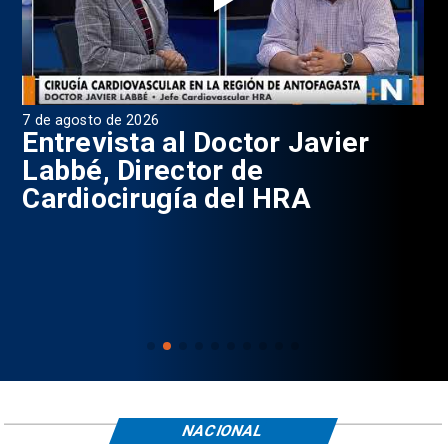
7 de agosto de 2026
6 d
0
Entrevista al Doctor Javier
P
Labbé, Director de
Cardiocirugía del HRA
NACIONAL