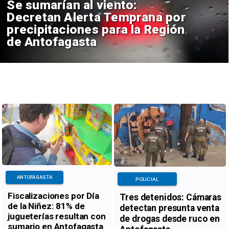
Se sumarían al viento:
Decretan Alerta Temprana por
precipitaciones para la Región
de Antofagasta
ANTOFAGASTA
POLICIAL
Fiscalizaciones por Día
Tres detenidos: Cámaras
de la Niñez: 81% de
detectan presunta venta
jugueterías resultan con
de drogas desde ruco en
sumario en Antofagasta