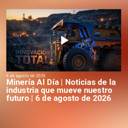
6 de agosto de 2026
6 d
a
Minería Al Día | Noticias de la
M
industria que mueve nuestro
i
futuro | 6 de agosto de 2026
f