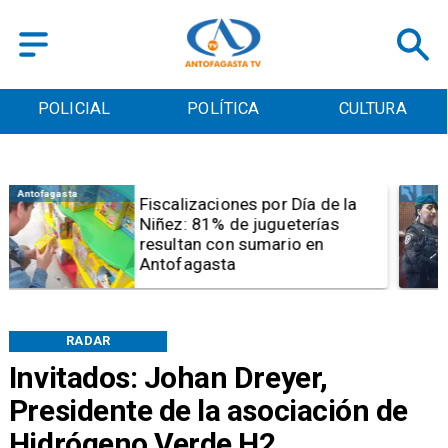
POLICIAL
POLÍTICA
CULTURA
Antofagasta
Tribunal frena opción de pena
mixta para Karen Rojo por ahora
RADAR
Invitados: Johan Dreyer,
Presidente de la asociación de
Hidrógeno Verde H2