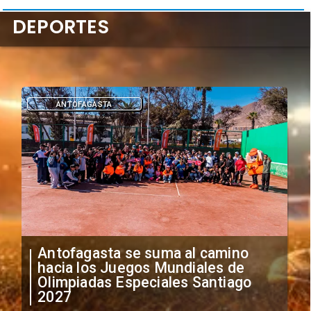
DEPORTES
DEPORTES
"Falta de profesionalismo": Sifup
anuncia medidas por situación
irregular de futbolistas
extranjeros