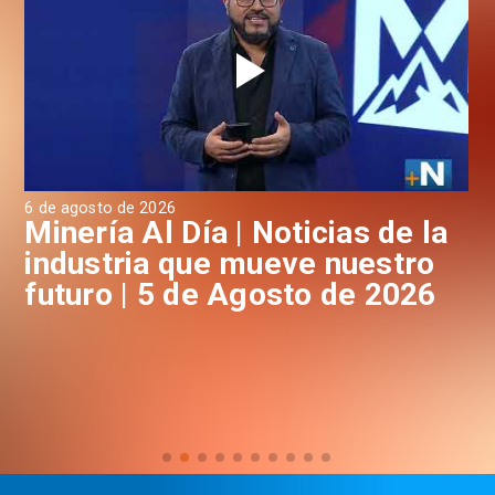
6 de agosto de 2026
4 d
a
Minería Al Día | Noticias de la
M
industria que mueve nuestro
i
futuro | 5 de Agosto de 2026
f