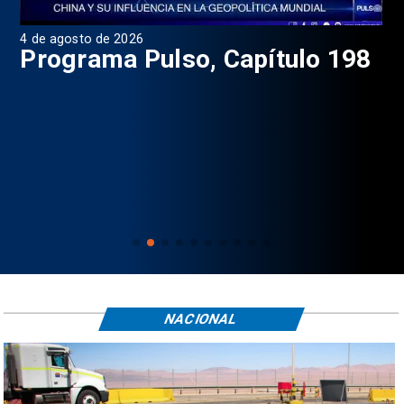
4 de agosto de 2026
1 d
9
Programa Pulso, Capítulo 198
P
NACIONAL