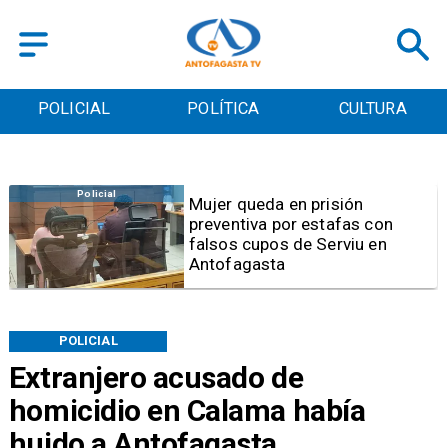
POLICIAL
POLÍTICA
CULTURA
Videos
Video | Choferes del
TransAntofagasta piden
sistema mixto de pago
POLICIAL
Extranjero acusado de
homicidio en Calama había
huido a Antofagasta