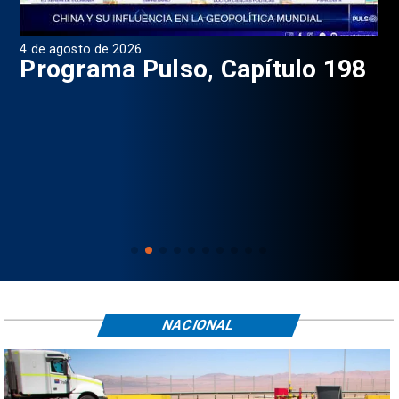
4 de agosto de 2026
1 d
9
Programa Pulso, Capítulo 198
P
NACIONAL