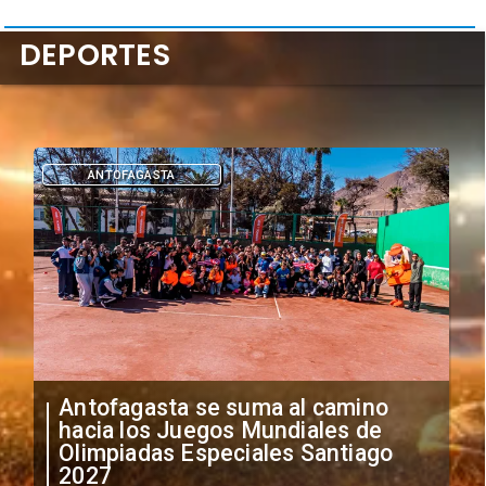
DEPORTES
DEPORTES
"Falta de profesionalismo": Sifup
anuncia medidas por situación
irregular de futbolistas
extranjeros