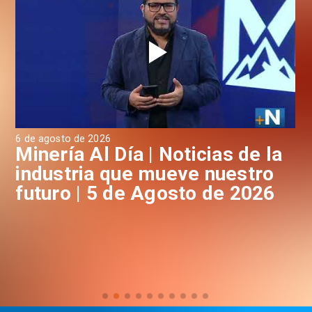
6 de agosto de 2026
4 d
a
Minería Al Día | Noticias de la
M
industria que mueve nuestro
i
futuro | 5 de Agosto de 2026
f