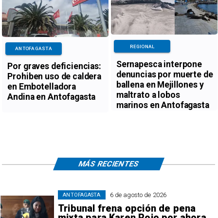
REGIONAL
ANTOFAGASTA
Sernapesca interpone
Por graves deficiencias:
denuncias por muerte de
Prohiben uso de caldera
ballena en Mejillones y
en Embotelladora
maltrato a lobos
Andina en Antofagasta
marinos en Antofagasta
MÁS RECIENTES
6 de agosto de 2026
ANTOFAGASTA
Tribunal frena opción de pena
mixta para Karen Rojo por ahora