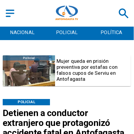
POLICIAL
POLÍTICA
CULTURA
Videos
Video | Choferes del
TransAntofagasta piden
sistema mixto de pago
POLICIAL
Detienen a conductor
extranjero que protagonizó
accidente fatal en Antofagasta