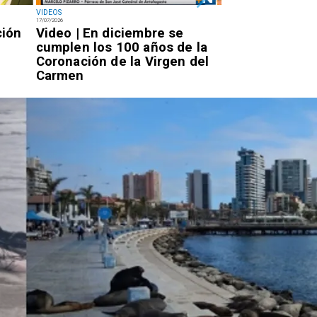
VIDEOS
NACIONAL
17/07/2026
14/07/2026
ción
Video | En diciembre se
Miércoles 7:20
cumplen los 100 años de la
Rojo llegará a 
Coronación de la Virgen del
por la PDI para
Carmen
condena