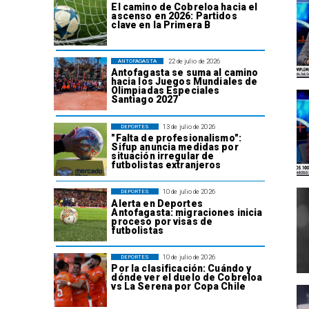
El camino de Cobreloa hacia el
ascenso en 2026: Partidos
clave en la Primera B
22 de julio de 2026
ANTOFAGASTA
Antofagasta se suma al camino
hacia los Juegos Mundiales de
Olimpiadas Especiales
Santiago 2027
13 de julio de 2026
DEPORTES
"Falta de profesionalismo":
Sifup anuncia medidas por
situación irregular de
futbolistas extranjeros
10 de julio de 2026
DEPORTES
Alerta en Deportes
Antofagasta: migraciones inicia
proceso por visas de
futbolistas
10 de julio de 2026
DEPORTES
Por la clasificación: Cuándo y
dónde ver el duelo de Cobreloa
vs La Serena por Copa Chile