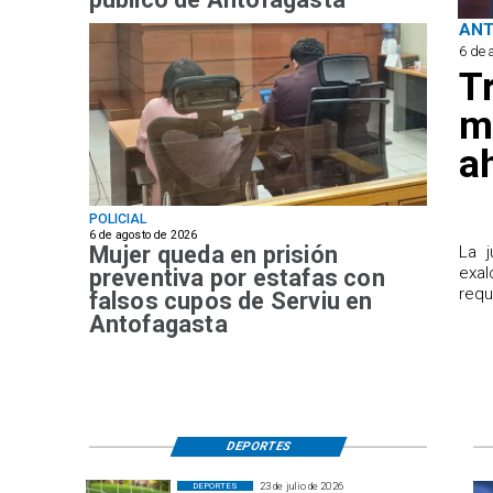
AN
6 de 
T
m
a
POLICIAL
6 de agosto de 2026
Mujer queda en prisión
​La 
exal
preventiva por estafas con
requ
falsos cupos de Serviu en
Antofagasta
DEPORTES
23 de julio de 2026
DEPORTES