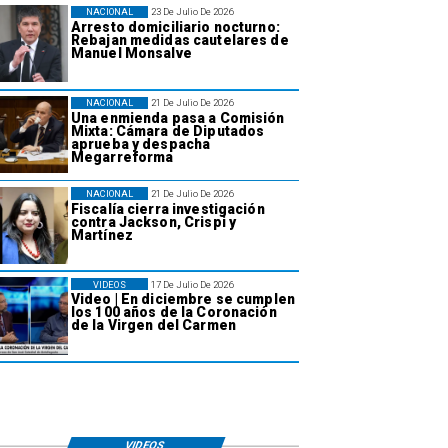
NACIONAL
23 De Julio De 2026
Arresto domiciliario nocturno:
Rebajan medidas cautelares de
Manuel Monsalve
NACIONAL
21 De Julio De 2026
Una enmienda pasa a Comisión
Mixta: Cámara de Diputados
aprueba y despacha
Megarreforma
NACIONAL
21 De Julio De 2026
Fiscalía cierra investigación
contra Jackson, Crispi y
Martínez
VIDEOS
17 De Julio De 2026
Video | En diciembre se cumplen
los 100 años de la Coronación
de la Virgen del Carmen
VIDEOS