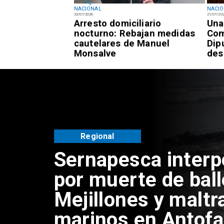
NACIONAL
NACI
23/07/2026
21/07/20
registra 7,3% de
Arresto domiciliario
Una
 frente al 9,4%
nocturno: Rebajan medidas
Com
cautelares de Manuel
Dip
Monsalve
des
Regional
Sernapesca inter
por muerte de bal
Mejillones y maltr
marinos en Antof