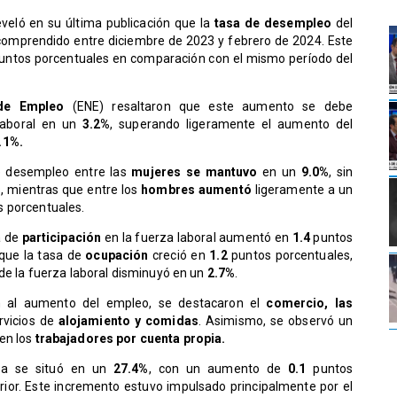
eveló en su última publicación que la
tasa de desempleo
del
comprendido entre diciembre de 2023 y febrero de 2024. Este
untos porcentuales en comparación con el mismo período del
de Empleo
(ENE) resaltaron que este aumento se debe
 laboral en un
3.2%
, superando ligeramente el aumento del
.1%.
de desempleo entre las
mujeres
se mantuvo
en un
9.0%
, sin
s, mientras que entre los
hombres aumentó
ligeramente a un
s porcentuales.
a de
participación
en la fuerza laboral aumentó en
1.4
puntos
 que la tasa de
ocupación
creció en
1.2
puntos porcentuales,
 de la fuerza laboral disminuyó en un
2.7%
.
on al aumento del empleo, se destacaron el
comercio, las
rvicios de
alojamiento y comidas
. Asimismo, se observó un
en los
trabajadores por cuenta propia.
asa se situó en un
27.4%
, con un aumento de
0.1
puntos
ior. Este incremento estuvo impulsado principalmente por el