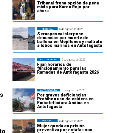
Tribunal frena opción de pena
mixta para Karen Rojo por
ahora
6 de agosto de 2026
REGIONAL
Sernapesca interpone
denuncias por muerte de
ballena en Mejillones y maltrato
a lobos marinos en Antofagasta
6 de agosto de 2026
ANTOFAGASTA
Fijan horarios de
funcionamiento para las
Ramadas de Antofagasta 2026
6 de agosto de 2026
ANTOFAGASTA
os
Por graves deficiencias:
Prohiben uso de caldera en
Embotelladora Andina en
Antofagasta
6 de agosto de 2026
POLICIAL
Mujer queda en prisión
preventiva por estafas con
to