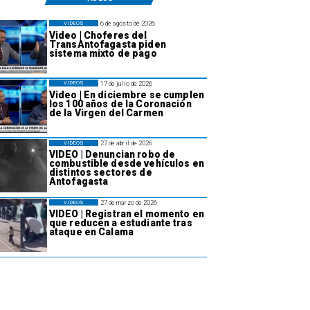
6 de agosto de 2026
VIDEOS
Video | Choferes del
TransAntofagasta piden
sistema mixto de pago
17 de julio de 2026
VIDEOS
Video | En diciembre se cumplen
los 100 años de la Coronación
de la Virgen del Carmen
27 de abril de 2026
VIDEOS
VIDEO | Denuncian robo de
combustible desde vehículos en
distintos sectores de
Antofagasta
27 de marzo de 2026
VIDEOS
VIDEO | Registran el momento en
que reducen a estudiante tras
ataque en Calama