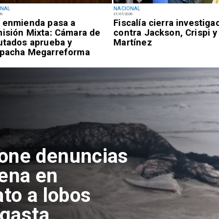
ONAL
NACIONAL
26
21/07/2026
 enmienda pasa a
Fiscalía cierra investiga
isión Mixta: Cámara de
contra Jackson, Crispi y
utados aprueba y
Martínez
pacha Megarreforma
pone denuncias
lena en
ato a lobos
agasta