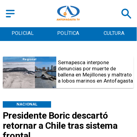
POLICIAL
POLÍTICA
CULTURA
Antofagasta
Fijan horarios de
funcionamiento para las
Ramadas de Antofagasta 2026
NACIONAL
Presidente Boric descartó
retornar a Chile tras sistema
frontal