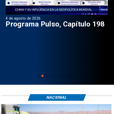
4 de agosto de 2026
1 d
9
Programa Pulso, Capítulo 198
P
NACIONAL