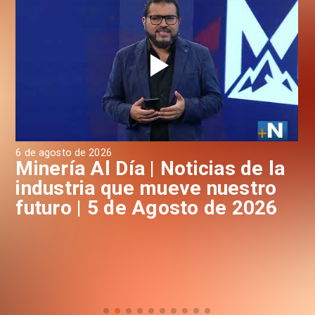
6 de agosto de 2026
4 d
a
Minería Al Día | Noticias de la
M
industria que mueve nuestro
i
futuro | 5 de Agosto de 2026
f