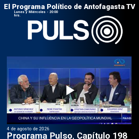
El Programa Político de Antofagasta TV
Lunes y Miércoles - 20:00
hrs.
4 de agosto de 2026
1 d
9
Programa Pulso, Capítulo 198
P