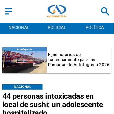
POLICIAL
POLÍTICA
CULTURA
Antofagasta
Por graves deficiencias:
Prohiben uso de caldera en
Embotelladora Andina en
Antofagasta
NACIONAL
44 personas intoxicadas en
local de sushi: un adolescente
hospitalizado