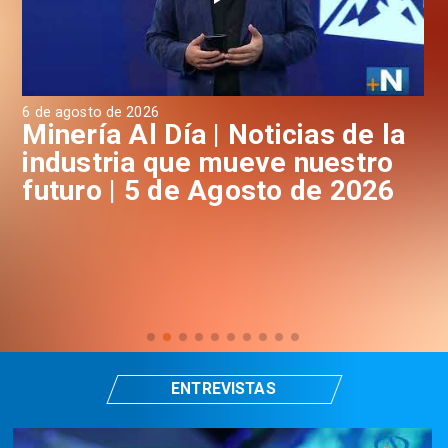
6 de agosto de 2026
4 d
a
Minería Al Día | Noticias de la
M
industria que mueve nuestro
i
futuro | 5 de Agosto de 2026
f
ENTREVISTAS