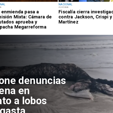
ONAL
NACIONAL
26
21/07/2026
 enmienda pasa a
Fiscalía cierra investiga
isión Mixta: Cámara de
contra Jackson, Crispi y
utados aprueba y
Martínez
pacha Megarreforma
pone denuncias
lena en
ato a lobos
agasta