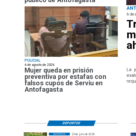
AN
6 de 
T
m
a
POLICIAL
6 de agosto de 2026
Mujer queda en prisión
​La 
exal
preventiva por estafas con
requ
falsos cupos de Serviu en
Antofagasta
DEPORTES
23 de julio de 2026
DEPORTES