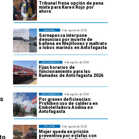
Tribunal frena opción de pena
mixta para Karen Rojo por
ahora
6 de agosto de 2026
REGIONAL
Sernapesca interpone
denuncias por muerte de
ballena en Mejillones y maltrato
a lobos marinos en Antofagasta
6 de agosto de 2026
ANTOFAGASTA
Fijan horarios de
funcionamiento para las
Ramadas de Antofagasta 2026
6 de agosto de 2026
ANTOFAGASTA
os
Por graves deficiencias:
Prohiben uso de caldera en
Embotelladora Andina en
Antofagasta
6 de agosto de 2026
POLICIAL
Mujer queda en prisión
preventiva por estafas con
to