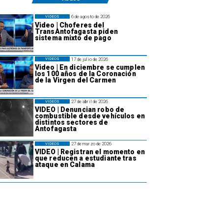
6 de agosto de 2026
VIDEOS
Video | Choferes del
TransAntofagasta piden
sistema mixto de pago
17 de julio de 2026
VIDEOS
Video | En diciembre se cumplen
los 100 años de la Coronación
de la Virgen del Carmen
27 de abril de 2026
VIDEOS
VIDEO | Denuncian robo de
combustible desde vehículos en
distintos sectores de
Antofagasta
27 de marzo de 2026
VIDEOS
VIDEO | Registran el momento en
que reducen a estudiante tras
ataque en Calama