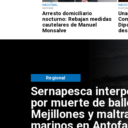
NACIONAL
NACI
23/07/2026
21/07/20
registra 7,3% de
Arresto domiciliario
Una
 frente al 9,4%
nocturno: Rebajan medidas
Com
cautelares de Manuel
Dip
Monsalve
des
Regional
Sernapesca inter
por muerte de bal
Mejillones y maltr
marinos en Antof