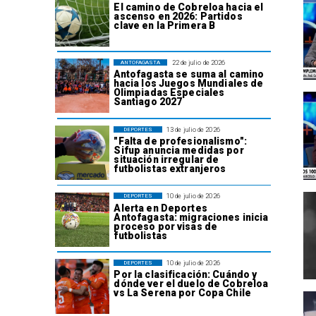
El camino de Cobreloa hacia el
ascenso en 2026: Partidos
clave en la Primera B
22 de julio de 2026
ANTOFAGASTA
Antofagasta se suma al camino
hacia los Juegos Mundiales de
Olimpiadas Especiales
Santiago 2027
13 de julio de 2026
DEPORTES
"Falta de profesionalismo":
Sifup anuncia medidas por
situación irregular de
futbolistas extranjeros
10 de julio de 2026
DEPORTES
Alerta en Deportes
Antofagasta: migraciones inicia
proceso por visas de
futbolistas
10 de julio de 2026
DEPORTES
Por la clasificación: Cuándo y
dónde ver el duelo de Cobreloa
vs La Serena por Copa Chile