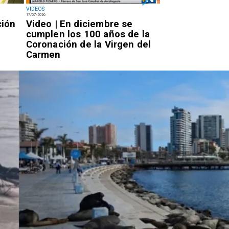
VIDEOS
NACIONAL
17/07/2026
14/07/2026
ción
Video | En diciembre se
Miércoles 7:20
cumplen los 100 años de la
Rojo llegará a 
Coronación de la Virgen del
por la PDI para
Carmen
condena