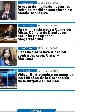
NACIONAL
23 De Julio De 2026
Arresto domiciliario nocturno:
Rebajan medidas cautelares de
Manuel Monsalve
NACIONAL
21 De Julio De 2026
Una enmienda pasa a Comisión
Mixta: Cámara de Diputados
aprueba y despacha
Megarreforma
NACIONAL
21 De Julio De 2026
Fiscalía cierra investigación
contra Jackson, Crispi y
Martínez
VIDEOS
17 De Julio De 2026
Video | En diciembre se cumplen
los 100 años de la Coronación
de la Virgen del Carmen
VIDEOS