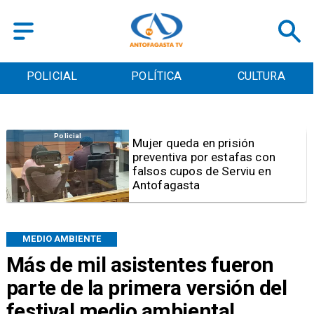
POLICIAL
POLÍTICA
CULTURA
Videos
Video | Choferes del
TransAntofagasta piden
sistema mixto de pago
MEDIO AMBIENTE
Más de mil asistentes fueron
parte de la primera versión del
festival medio ambiental