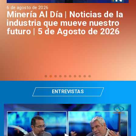
6 de agosto de 2026
4 d
a
Minería Al Día | Noticias de la
M
industria que mueve nuestro
i
futuro | 5 de Agosto de 2026
f
ENTREVISTAS