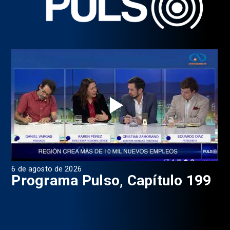
6 de agosto de 2026
4 d
1
Programa Pulso, Capítulo 199
P