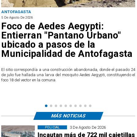
REGIONAL
5 De Agosto De 2026
Hasta 80 km/h: Actualizan
Alerta Temprana Preventiva
por viento en la Región de
Antofagasta
4
A partir de este miércoles, se pronostica el desarrollo de viento normal a
l
moderado en los sectores de cordillera de la Costa y la cordillera de toda la
región.
MÁS NOTICIAS
3 De Agosto De 2026
POLICIAL
Incautan más de 722 mil cajetillas