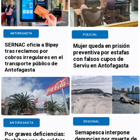
ANTOFAGASTA
POLICIAL
SERNAC oficia a Bipay
Mujer queda en prisión
tras reclamos por
preventiva por estafas
cobros irregulares en el
con falsos cupos de
transporte público de
Serviu en Antofagasta
Antofagasta
REGIONAL
ANTOFAGASTA
Sernapesca interpone
Por graves deficiencias:
denuncias por muerte de