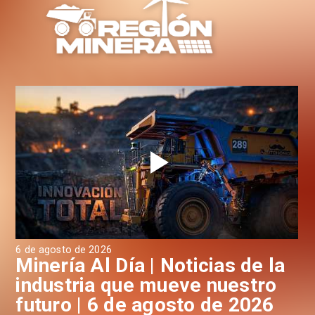
6 de agosto de 2026
6 d
a
Minería Al Día | Noticias de la
M
industria que mueve nuestro
i
futuro | 6 de agosto de 2026
f