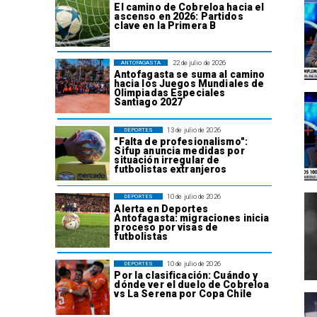
El camino de Cobreloa hacia el
ascenso en 2026: Partidos
clave en la Primera B
22 de julio de 2026
ANTOFAGASTA
Antofagasta se suma al camino
hacia los Juegos Mundiales de
Olimpiadas Especiales
Santiago 2027
13 de julio de 2026
DEPORTES
"Falta de profesionalismo":
Sifup anuncia medidas por
situación irregular de
futbolistas extranjeros
10 de julio de 2026
DEPORTES
Alerta en Deportes
Antofagasta: migraciones inicia
proceso por visas de
futbolistas
10 de julio de 2026
DEPORTES
Por la clasificación: Cuándo y
dónde ver el duelo de Cobreloa
vs La Serena por Copa Chile