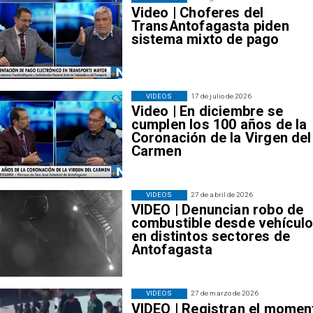
2
2
2
Video | Choferes del
0
0
0
TransAntofagasta piden
2
2
2
sistema mixto de pago
5
5
5
VIDEOS
17 de julio de 2026
Video | En diciembre se
cumplen los 100 años de la
Coronación de la Virgen del
Carmen
VIDEOS
27 de abril de 2026
VIDEO | Denuncian robo de
combustible desde vehícul
en distintos sectores de
Antofagasta
VIDEOS
27 de marzo de 2026
VIDEO | Registran el momen