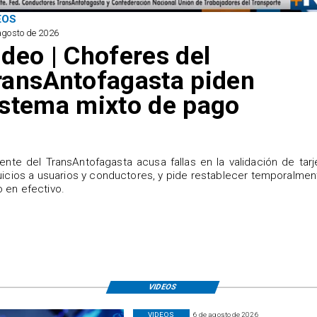
n
n
n
EOS
d
d
d
agosto de 2026
e
e
e
ideo | Choferes del
a
a
a
u
u
u
ransAntofagasta piden
s
s
s
e
e
e
istema mixto de pago
n
n
n
t
t
t
i
i
i
s
s
s
m
m
m
igente del TransAntofagasta acusa fallas en la validación de tarj
uicios a usuarios y conductores, y pide restablecer temporalmen
o
o
o
 en efectivo.
l
l
l
a
a
a
b
b
b
o
o
o
r
r
r
a
a
a
l
l
l
VIDEOS
e
e
e
n
n
n
VIDEOS
6 de agosto de 2026