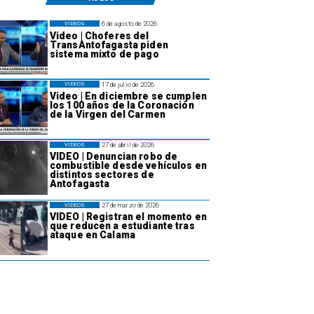
6 de agosto de 2026
VIDEOS
Video | Choferes del
TransAntofagasta piden
sistema mixto de pago
17 de julio de 2026
VIDEOS
Video | En diciembre se cumplen
los 100 años de la Coronación
de la Virgen del Carmen
27 de abril de 2026
VIDEOS
VIDEO | Denuncian robo de
combustible desde vehículos en
distintos sectores de
Antofagasta
27 de marzo de 2026
VIDEOS
VIDEO | Registran el momento en
que reducen a estudiante tras
ataque en Calama