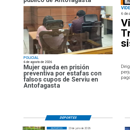
VID
6 de 
V
T
s
POLICIAL
6 de agosto de 2026
Mujer queda en prisión
​Dir
perj
preventiva por estafas con
pago
falsos cupos de Serviu en
Antofagasta
DEPORTES
23 de julio de 2026
DEPORTES