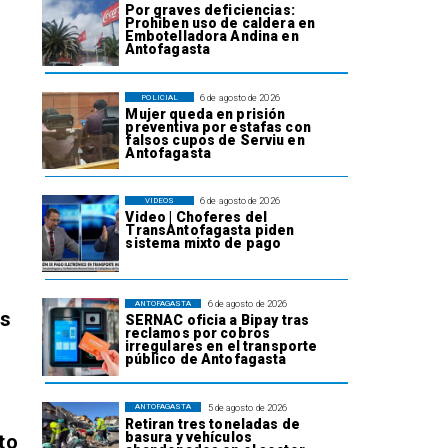
Por graves deficiencias:
Prohiben uso de caldera en
Embotelladora Andina en
Antofagasta
6 de agosto de 2026
POLICIAL
Mujer queda en prisión
preventiva por estafas con
falsos cupos de Serviu en
Antofagasta
6 de agosto de 2026
VIDEOS
Video | Choferes del
TransAntofagasta piden
sistema mixto de pago
6 de agosto de 2026
ANTOFAGASTA
os
SERNAC oficia a Bipay tras
reclamos por cobros
irregulares en el transporte
público de Antofagasta
5 de agosto de 2026
ANTOFAGASTA
Retiran tres toneladas de
basura y vehículos
to