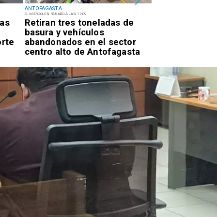
ANTOFAGASTA
ANTOFAGASTA
EL MIÉRCOLES PASADO A LAS 17:09
EL MIÉRCOLES PASADO A LAS 14:22
ras
Retiran tres toneladas de
Universidad d
basura y vehículos
inaugura mejo
orte
abandonados en el sector
acceso univers
centro alto de Antofagasta
Campus Colos