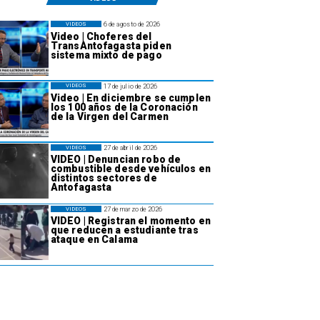
6 de agosto de 2026
VIDEOS
Video | Choferes del
TransAntofagasta piden
sistema mixto de pago
17 de julio de 2026
VIDEOS
Video | En diciembre se cumplen
los 100 años de la Coronación
de la Virgen del Carmen
27 de abril de 2026
VIDEOS
VIDEO | Denuncian robo de
combustible desde vehículos en
distintos sectores de
Antofagasta
27 de marzo de 2026
VIDEOS
VIDEO | Registran el momento en
que reducen a estudiante tras
ataque en Calama