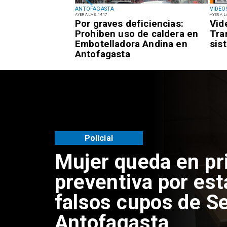
ANTOFAGASTA
VIDEO
AYER A LAS 14:17
AYER A L
reclamos a los
Por graves deficiencias:
Vid
mi coordina
Prohiben uso de caldera en
Tra
 cobros
Embotelladora Andina en
sis
n
Antofagasta
gasta
Policial
Mujer queda en pr
preventiva por est
falsos cupos de Se
Antofagasta