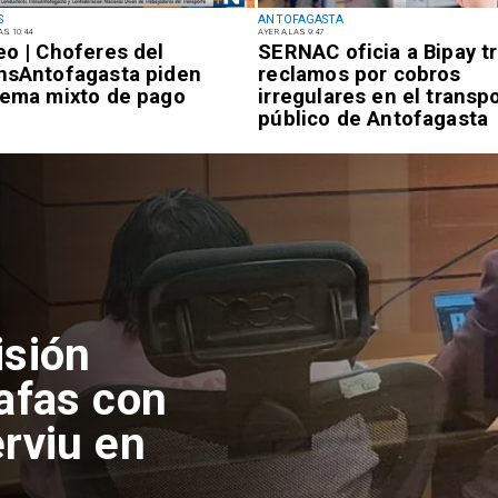
S
ANTOFAGASTA
AS 10:44
AYER A LAS 9:47
eo | Choferes del
SERNAC oficia a Bipay t
nsAntofagasta piden
reclamos por cobros
tema mixto de pago
irregulares en el transp
público de Antofagasta
isión
afas con
rviu en