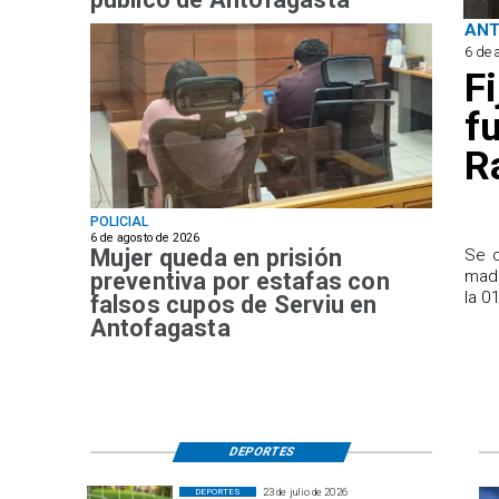
AN
6 de 
F
f
R
POLICIAL
6 de agosto de 2026
Mujer queda en prisión
Se d
madr
preventiva por estafas con
la 0
falsos cupos de Serviu en
Antofagasta
DEPORTES
23 de julio de 2026
DEPORTES