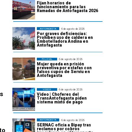
Fijan horarios de
funcionamiento para las
Ramadas de Antofagasta 2026
6 de agosto de 2026
ANTOFAGASTA
Por graves deficiencias:
Prohiben uso de caldera en
Embotelladora Andina en
Antofagasta
6 de agosto de 2026
POLICIAL
Mujer queda en prisión
preventiva por estafas con
falsos cupos de Serviu en
Antofagasta
6 de agosto de 2026
VIDEOS
os
Video | Choferes del
TransAntofagasta piden
sistema mixto de pago
6 de agosto de 2026
ANTOFAGASTA
SERNAC oficia a Bipay tras
reclamos por cobros
to