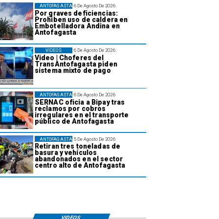
ANTOFAGASTA
6 De Agosto De 2026
Por graves deficiencias:
Prohiben uso de caldera en
Embotelladora Andina en
Antofagasta
VIDEOS
6 De Agosto De 2026
Video | Choferes del
TransAntofagasta piden
sistema mixto de pago
ANTOFAGASTA
6 De Agosto De 2026
SERNAC oficia a Bipay tras
reclamos por cobros
irregulares en el transporte
público de Antofagasta
ANTOFAGASTA
5 De Agosto De 2026
Retiran tres toneladas de
basura y vehículos
abandonados en el sector
centro alto de Antofagasta
VIDEOS