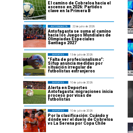
El camino de Cobreloa hacia el
ascenso en 2026: Partidos
clave en la Primera B
22 de julio de 2026
ANTOFAGASTA
Antofagasta se suma al camino
hacia los Juegos Mundiales de
Olimpiadas Especiales
Santiago 2027
13 de julio de 2026
DEPORTES
"Falta de profesionalismo":
Sifup anuncia medidas por
situación irregular de
futbolistas extranjeros
10 de julio de 2026
DEPORTES
Alerta en Deportes
Antofagasta: migraciones inicia
proceso por visas de
futbolistas
10 de julio de 2026
DEPORTES
Por la clasificación: Cuándo y
dónde ver el duelo de Cobreloa
vs La Serena por Copa Chile