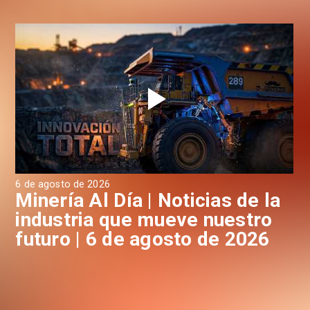
6 de agosto de 2026
6 d
a
Minería Al Día | Noticias de la
M
industria que mueve nuestro
i
futuro | 6 de agosto de 2026
f