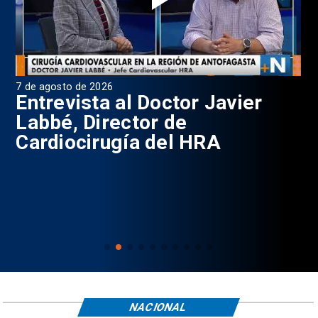
7 de agosto de 2026
6 d
0
Entrevista al Doctor Javier
P
Labbé, Director de
Cardiocirugía del HRA
NACIONAL