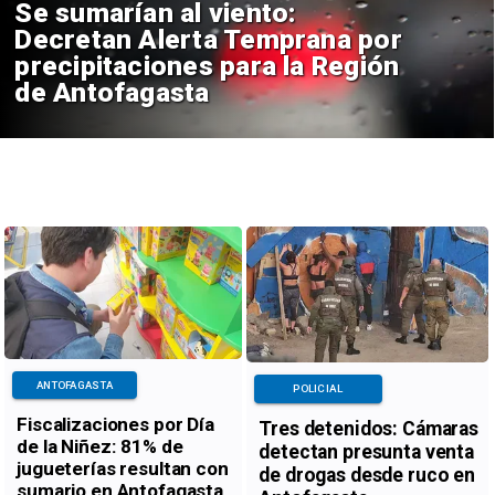
Se sumarían al viento:
Decretan Alerta Temprana por
precipitaciones para la Región
de Antofagasta
ANTOFAGASTA
POLICIAL
Fiscalizaciones por Día
Tres detenidos: Cámaras
de la Niñez: 81% de
detectan presunta venta
jugueterías resultan con
de drogas desde ruco en
sumario en Antofagasta