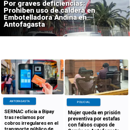
Por graves deficiencias:
Prohiben uso de caldera en
Embotelladora Andina en
Antofagasta
ANTOFAGASTA
POLICIAL
SERNAC oficia a Bipay
Mujer queda en prisión
tras reclamos por
preventiva por estafas
cobros irregulares en el
con falsos cupos de
transporte público de