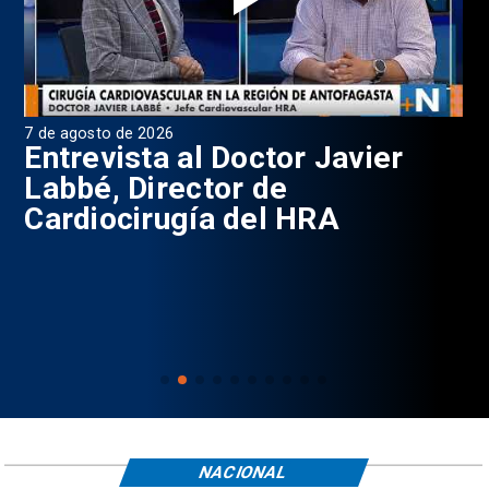
7 de agosto de 2026
6 d
0
Entrevista al Doctor Javier
P
Labbé, Director de
Cardiocirugía del HRA
NACIONAL