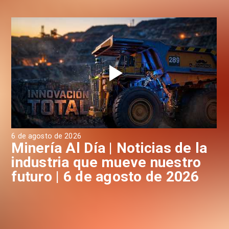
6 de agosto de 2026
6 d
a
Minería Al Día | Noticias de la
M
industria que mueve nuestro
i
futuro | 6 de agosto de 2026
f