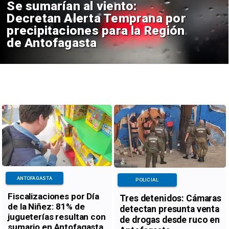
Se sumarían al viento:
Decretan Alerta Temprana por
precipitaciones para la Región
de Antofagasta
ANTOFAGASTA
POLICIAL
Fiscalizaciones por Día
Tres detenidos: Cámaras
de la Niñez: 81% de
detectan presunta venta
jugueterías resultan con
de drogas desde ruco en
sumario en Antofagasta