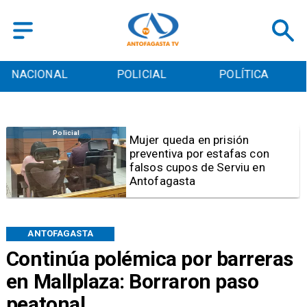
POLICIAL
POLÍTICA
CULTURA
Videos
Video | Choferes del
TransAntofagasta piden
sistema mixto de pago
ANTOFAGASTA
Continúa polémica por barreras
en Mallplaza: Borraron paso
peatonal