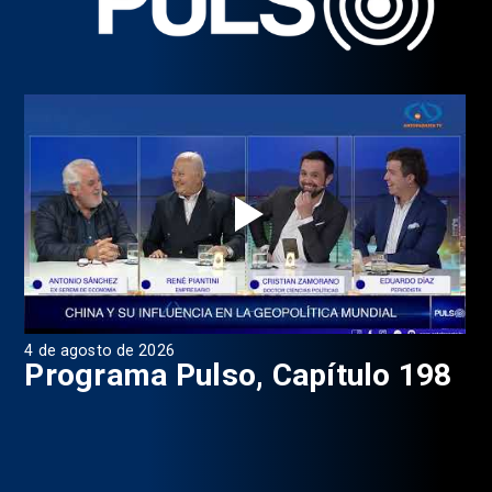
4 de agosto de 2026
1 d
9
Programa Pulso, Capítulo 198
P