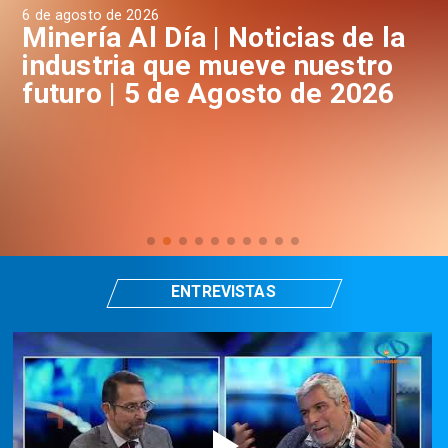
6 de agosto de 2026
4 d
a
Minería Al Día | Noticias de la
M
industria que mueve nuestro
i
futuro | 5 de Agosto de 2026
f
ENTREVISTAS