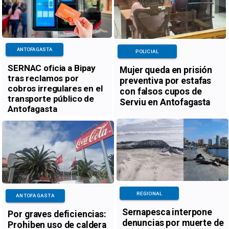
ANTOFAGASTA
POLICIAL
SERNAC oficia a Bipay
Mujer queda en prisión
tras reclamos por
preventiva por estafas
cobros irregulares en el
con falsos cupos de
transporte público de
Serviu en Antofagasta
Antofagasta
REGIONAL
ANTOFAGASTA
Sernapesca interpone
Por graves deficiencias:
denuncias por muerte de
Prohiben uso de caldera