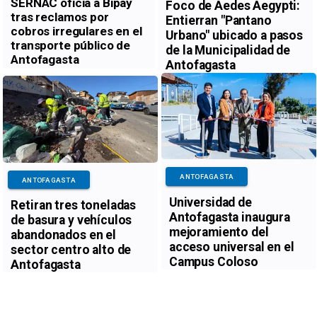
SERNAC oficia a Bipay
Foco de Aedes Aegypti:
tras reclamos por
Entierran "Pantano
cobros irregulares en el
Urbano" ubicado a pasos
transporte público de
de la Municipalidad de
Antofagasta
Antofagasta
ANTOFAGASTA
ANTOFAGASTA
Universidad de
Retiran tres toneladas
Antofagasta inaugura
de basura y vehículos
mejoramiento del
abandonados en el
acceso universal en el
sector centro alto de
Campus Coloso
Antofagasta