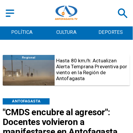
POLÍTICA
CULTURA
DEPORTES
Antofagasta
Detienen a sujeto por iniciar
quema para sacar cables
eléctricos en el sector norte de
Antofagasta
ANTOFAGASTA
"CMDS encubre al agresor":
Docentes volvieron a
manifestarse en Antofagasta