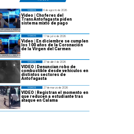
6 de agosto de 2026
VIDEOS
Video | Choferes del
TransAntofagasta piden
sistema mixto de pago
17 de julio de 2026
VIDEOS
Video | En diciembre se cumplen
los 100 años de la Coronación
de la Virgen del Carmen
27 de abril de 2026
VIDEOS
VIDEO | Denuncian robo de
combustible desde vehículos en
distintos sectores de
Antofagasta
27 de marzo de 2026
VIDEOS
VIDEO | Registran el momento en
que reducen a estudiante tras
ataque en Calama