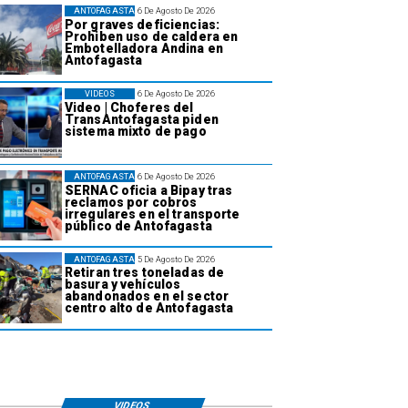
ANTOFAGASTA
6 De Agosto De 2026
Por graves deficiencias:
Prohiben uso de caldera en
Embotelladora Andina en
Antofagasta
VIDEOS
6 De Agosto De 2026
Video | Choferes del
TransAntofagasta piden
sistema mixto de pago
ANTOFAGASTA
6 De Agosto De 2026
SERNAC oficia a Bipay tras
reclamos por cobros
irregulares en el transporte
público de Antofagasta
ANTOFAGASTA
5 De Agosto De 2026
Retiran tres toneladas de
basura y vehículos
abandonados en el sector
centro alto de Antofagasta
VIDEOS