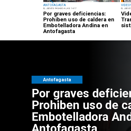
ANTOFAGASTA
VIDEO
EL JUEVES PASADO A LAS 14:17
EL JUEVE
reclamos a los
Por graves deficiencias:
Vid
mi coordina
Prohiben uso de caldera en
Tra
 cobros
Embotelladora Andina en
sis
n
Antofagasta
gasta
Antofagasta
Por graves deficie
Prohiben uso de c
Embotelladora And
Antofagasta