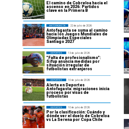
El camino de Cobreloa hacia el
ascenso en 2026: Partidos
clave en la Primera B
22 de julio de 2026
ANTOFAGASTA
Antofagasta se suma al camino
hacia los Juegos Mundiales de
Olimpiadas Especiales
Santiago 2027
13 de julio de 2026
DEPORTES
"Falta de profesionalismo":
Sifup anuncia medidas por
situación irregular de
futbolistas extranjeros
10 de julio de 2026
DEPORTES
Alerta en Deportes
Antofagasta: migraciones inicia
proceso por visas de
futbolistas
10 de julio de 2026
DEPORTES
Por la clasificación: Cuándo y
dónde ver el duelo de Cobreloa
vs La Serena por Copa Chile