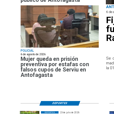
AN
6 de 
F
f
R
POLICIAL
6 de agosto de 2026
Mujer queda en prisión
Se d
madr
preventiva por estafas con
la 0
falsos cupos de Serviu en
Antofagasta
DEPORTES
23 de julio de 2026
DEPORTES