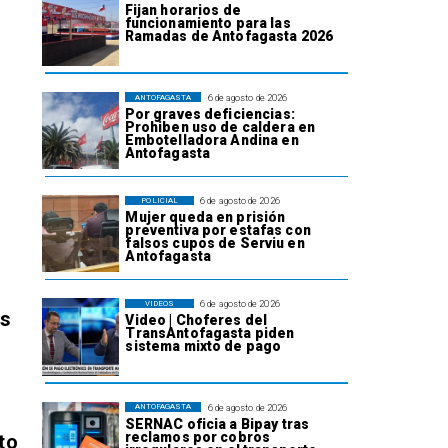
Fijan horarios de
funcionamiento para las
Ramadas de Antofagasta 2026
6 de agosto de 2026
ANTOFAGASTA
Por graves deficiencias:
Prohiben uso de caldera en
Embotelladora Andina en
Antofagasta
6 de agosto de 2026
POLICIAL
Mujer queda en prisión
preventiva por estafas con
falsos cupos de Serviu en
Antofagasta
6 de agosto de 2026
VIDEOS
os
Video | Choferes del
TransAntofagasta piden
sistema mixto de pago
6 de agosto de 2026
ANTOFAGASTA
SERNAC oficia a Bipay tras
reclamos por cobros
to