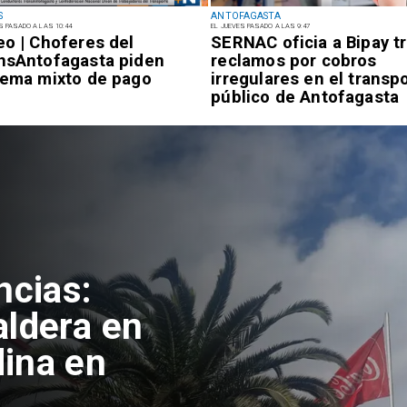
S
ANTOFAGASTA
S PASADO A LAS 10:44
EL JUEVES PASADO A LAS 9:47
eo | Choferes del
SERNAC oficia a Bipay t
nsAntofagasta piden
reclamos por cobros
tema mixto de pago
irregulares en el transp
público de Antofagasta
ncias:
aldera en
ina en