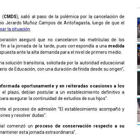
 (
CMDS
), salió al paso de la polémica por la cancelación de
ercio Jerardo Muñoz Campos de Antofagasta, luego de que el
sar la situación
.
rporación aseguró que no cancelaron las matrículas de los
 fin a la jornada de la tarde, pues correspondía a una
medida
uesta ante la alta demanda para el nivel de primero medio.
solución transitoria, solicitada por la autoridad educacional
rio de Educación, con una duración definida desde su origen",
nformada oportunamente y en reiteradas ocasiones a los
r el plazo, debían postular a un establecimiento definitivo a
ara asegurar la continuidad de estudios de sus hijos".
te el proceso de admisión "El establecimiento acompañó y
ciones y resolver dudas".
rcial comenzó un
proceso de conservación respecto a su
 mantener esta jornada extraordinaria".