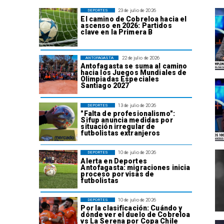
23 de julio de 2026
DEPORTES
El camino de Cobreloa hacia el
ascenso en 2026: Partidos
clave en la Primera B
22 de julio de 2026
ANTOFAGASTA
Antofagasta se suma al camino
hacia los Juegos Mundiales de
Olimpiadas Especiales
Santiago 2027
13 de julio de 2026
DEPORTES
"Falta de profesionalismo":
Sifup anuncia medidas por
situación irregular de
futbolistas extranjeros
10 de julio de 2026
DEPORTES
Alerta en Deportes
Antofagasta: migraciones inicia
proceso por visas de
futbolistas
10 de julio de 2026
DEPORTES
Por la clasificación: Cuándo y
dónde ver el duelo de Cobreloa
vs La Serena por Copa Chile