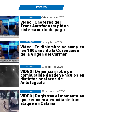
VIDEOS
6 de agosto de 2026
VIDEOS
Video | Choferes del
TransAntofagasta piden
sistema mixto de pago
17 de julio de 2026
VIDEOS
Video | En diciembre se cumplen
los 100 años de la Coronación
de la Virgen del Carmen
27 de abril de 2026
VIDEOS
VIDEO | Denuncian robo de
combustible desde vehículos en
distintos sectores de
Antofagasta
27 de marzo de 2026
VIDEOS
VIDEO | Registran el momento en
que reducen a estudiante tras
ataque en Calama