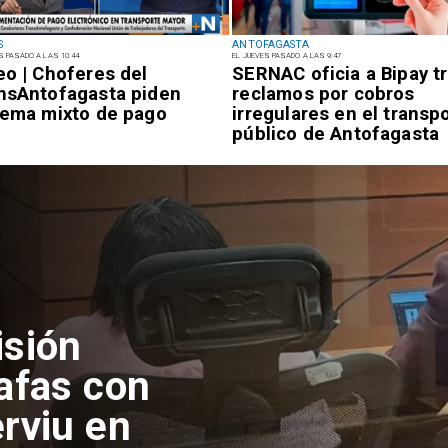
S
ANTOFAGASTA
S PASADO A LAS 10:44
EL JUEVES PASADO A LAS 9:47
eo | Choferes del
SERNAC oficia a Bipay t
nsAntofagasta piden
reclamos por cobros
tema mixto de pago
irregulares en el transp
público de Antofagasta
isión
afas con
rviu en