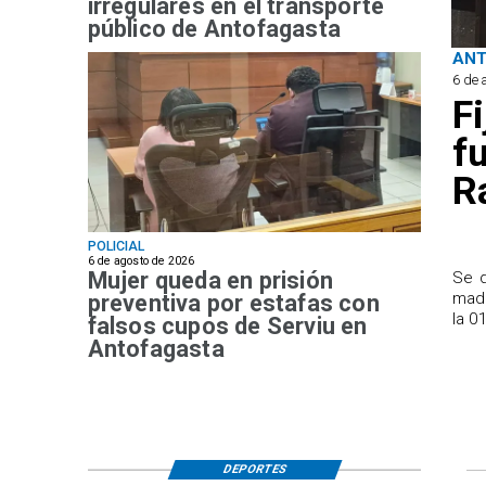
irregulares en el transporte
público de Antofagasta
AN
6 de 
F
f
R
POLICIAL
6 de agosto de 2026
Mujer queda en prisión
Se d
madr
preventiva por estafas con
la 0
falsos cupos de Serviu en
Antofagasta
DEPORTES