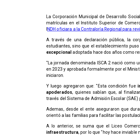
La Corporación Municipal de Desarrollo Social
matrículas en el Instituto Superior de Com
I
NDH oficiara a la Contraloría Regional para revi
A través de una declaración pública, la co
estudiantes, sino que el establecimiento puso
excepcional
adoptada hace dos años como resp
"La jornada denominada ISCA 2 nació como una 
en 2023 y aprobada formalmente por el Ministe
iniciaron.
Y luego agregaron que: "Esta condición fue
i
apoderados
, quienes sabían que, al finaliza
través del Sistema de Admisión Escolar (SAE) p
Ademas, desde el ente aseguraron que duran
orientó a las familias para facilitar las postula
A lo anterior, se suma que el Liceo Come
infraestructura
, por lo que "hoy hace inviable