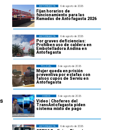
6 de agosto de 2026
ANTOFAGASTA
Fijan horarios de
funcionamiento para las
Ramadas de Antofagasta 2026
6 de agosto de 2026
ANTOFAGASTA
Por graves deficiencias:
Prohiben uso de caldera en
Embotelladora Andina en
Antofagasta
6 de agosto de 2026
POLICIAL
Mujer queda en prisión
preventiva por estafas con
falsos cupos de Serviu en
Antofagasta
6 de agosto de 2026
VIDEOS
os
Video | Choferes del
TransAntofagasta piden
sistema mixto de pago
6 de agosto de 2026
ANTOFAGASTA