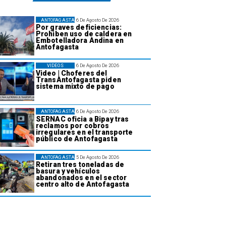
ANTOFAGASTA
6 De Agosto De 2026
Por graves deficiencias:
Prohiben uso de caldera en
Embotelladora Andina en
Antofagasta
VIDEOS
6 De Agosto De 2026
Video | Choferes del
TransAntofagasta piden
sistema mixto de pago
ANTOFAGASTA
6 De Agosto De 2026
SERNAC oficia a Bipay tras
reclamos por cobros
irregulares en el transporte
público de Antofagasta
ANTOFAGASTA
5 De Agosto De 2026
Retiran tres toneladas de
basura y vehículos
abandonados en el sector
centro alto de Antofagasta