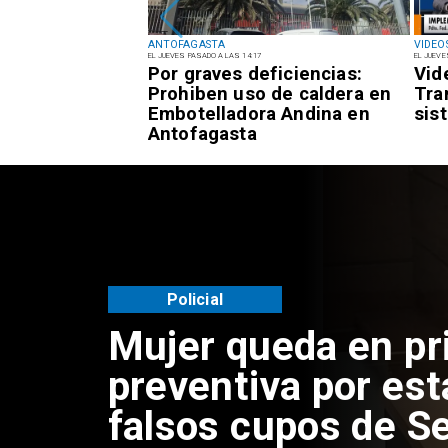
ANTOFAGASTA
VIDEO
EL JUEVES PASADO A LAS 14:17
EL JUEVE
reclamos a los
Por graves deficiencias:
Vid
mi coordina
Prohiben uso de caldera en
Tra
 cobros
Embotelladora Andina en
sis
n
Antofagasta
gasta
Policial
Mujer queda en pr
preventiva por est
falsos cupos de Se