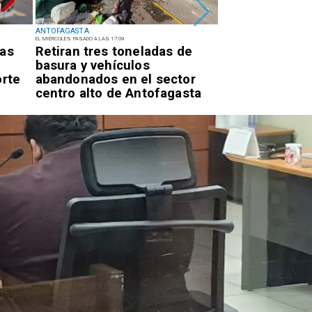
ANTOFAGASTA
ANTOFAGASTA
EL MIÉRCOLES PASADO A LAS 17:09
EL MIÉRCOLES PASADO A LAS 14:22
ras
Retiran tres toneladas de
Universidad d
basura y vehículos
inaugura mejo
orte
abandonados en el sector
acceso univers
centro alto de Antofagasta
Campus Colos