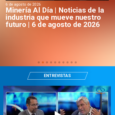
6 de agosto de 2026
6 d
a
Minería Al Día | Noticias de la
M
industria que mueve nuestro
i
futuro | 6 de agosto de 2026
f
ENTREVISTAS