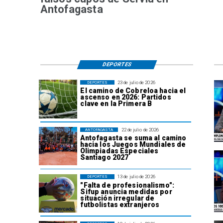
Antofagasta
DEPORTES
23 de julio de 2026
DEPORTES
El camino de Cobreloa hacia el
ascenso en 2026: Partidos
clave en la Primera B
22 de julio de 2026
ANTOFAGASTA
Antofagasta se suma al camino
hacia los Juegos Mundiales de
Olimpiadas Especiales
Santiago 2027
13 de julio de 2026
DEPORTES
"Falta de profesionalismo":
Sifup anuncia medidas por
situación irregular de
futbolistas extranjeros