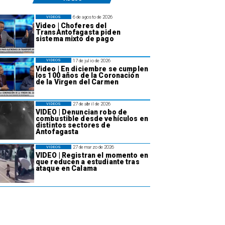
6 de agosto de 2026
VIDEOS
Video | Choferes del
TransAntofagasta piden
sistema mixto de pago
17 de julio de 2026
VIDEOS
Video | En diciembre se cumplen
los 100 años de la Coronación
de la Virgen del Carmen
27 de abril de 2026
VIDEOS
VIDEO | Denuncian robo de
combustible desde vehículos en
distintos sectores de
Antofagasta
27 de marzo de 2026
VIDEOS
VIDEO | Registran el momento en
que reducen a estudiante tras
ataque en Calama