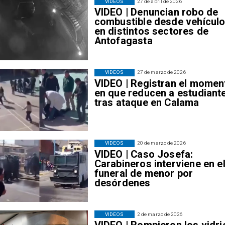
VIDEOS
27 de abril de 2026
VIDEO | Denuncian robo de
combustible desde vehícul
en distintos sectores de
Antofagasta
VIDEOS
27 de marzo de 2026
VIDEO | Registran el momen
en que reducen a estudiant
tras ataque en Calama
VIDEOS
20 de marzo de 2026
VIDEO | Caso Josefa:
Carabineros interviene en e
funeral de menor por
desórdenes
VIDEOS
2 de marzo de 2026