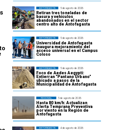
5 de agosto de 2026
ANTOFAGASTA
os
Retiran tres toneladas de
basura y vehículos
abandonados en el sector
centro alto de Antofagasta
5 de agosto de 2026
ANTOFAGASTA
Universidad de Antofagasta
inaugura mejoramiento del
to
acceso universal en el Campus
e
Coloso
5 de agosto de 2026
ANTOFAGASTA
Foco de Aedes Aegypti:
Entierran "Pantano Urbano"
ubicado a pasos de la
Municipalidad de Antofagasta
l
5 de agosto de 2026
REGIONAL
Hasta 80 km/h: Actualizan
Alerta Temprana Preventiva
por viento en la Región de
Antofagasta
4 de agosto de 2026
ANTOFAGASTA