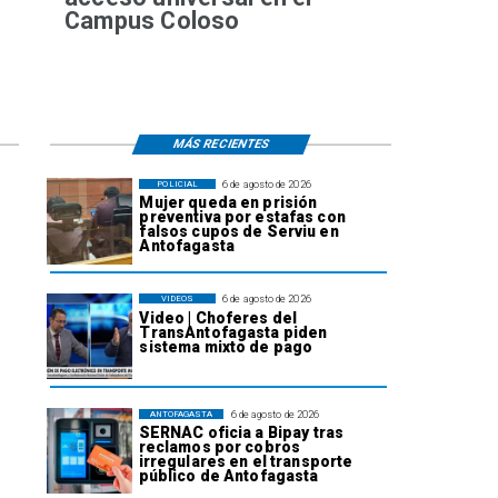
Campus Coloso
MÁS RECIENTES
6 de agosto de 2026
POLICIAL
Mujer queda en prisión
preventiva por estafas con
falsos cupos de Serviu en
Antofagasta
6 de agosto de 2026
VIDEOS
Video | Choferes del
TransAntofagasta piden
sistema mixto de pago
6 de agosto de 2026
ANTOFAGASTA
SERNAC oficia a Bipay tras
reclamos por cobros
irregulares en el transporte
público de Antofagasta