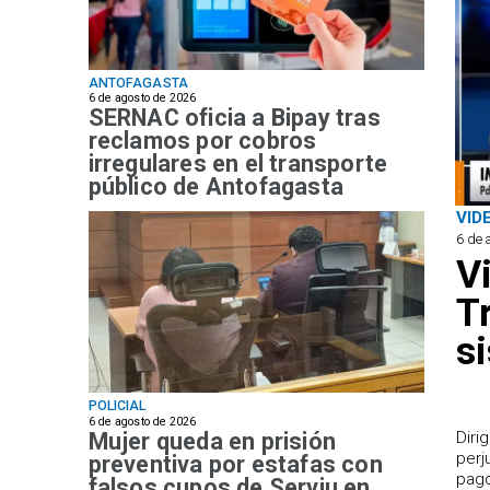
ANTOFAGASTA
6 de agosto de 2026
SERNAC oficia a Bipay tras
reclamos por cobros
irregulares en el transporte
público de Antofagasta
VID
6 de 
V
T
s
POLICIAL
6 de agosto de 2026
Mujer queda en prisión
​Dir
perj
preventiva por estafas con
pago
falsos cupos de Serviu en