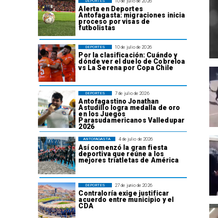
10 de julio de 2026
DEPORTES
Alerta en Deportes
Antofagasta: migraciones inicia
proceso por visas de
futbolistas
10 de julio de 2026
DEPORTES
Por la clasificación: Cuándo y
dónde ver el duelo de Cobreloa
vs La Serena por Copa Chile
7 de julio de 2026
DEPORTES
Antofagastino Jonathan
Astudillo logra medalla de oro
en los Juegos
Parasudamericanos Valledupar
2026
4 de julio de 2026
ANTOFAGASTA
Así comenzó la gran fiesta
deportiva que reúne a los
mejores triatletas de América
27 de junio de 2026
DEPORTES
Contraloría exige justificar
acuerdo entre municipio y el
CDA