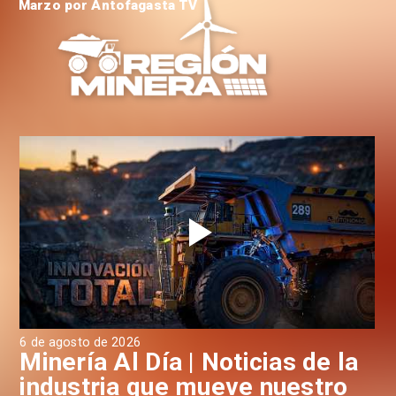
Marzo por Antofagasta TV
6 de agosto de 2026
6 d
a
Minería Al Día | Noticias de la
M
industria que mueve nuestro
i