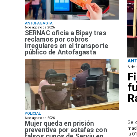
ANTOFAGASTA
6 de agosto de 2026
SERNAC oficia a Bipay tras
reclamos por cobros
irregulares en el transporte
público de Antofagasta
AN
6 de 
F
f
R
POLICIAL
6 de agosto de 2026
Mujer queda en prisión
Se d
madr
preventiva por estafas con
la 0
falsos cupos de Serviu en