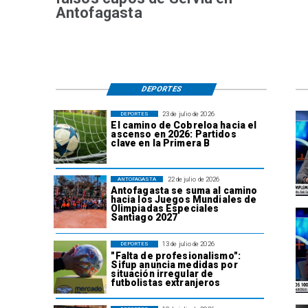
Antofagasta
DEPORTES
23 de julio de 2026
DEPORTES
El camino de Cobreloa hacia el
ascenso en 2026: Partidos
clave en la Primera B
22 de julio de 2026
ANTOFAGASTA
Antofagasta se suma al camino
hacia los Juegos Mundiales de
Olimpiadas Especiales
Santiago 2027
13 de julio de 2026
DEPORTES
"Falta de profesionalismo":
Sifup anuncia medidas por
situación irregular de
futbolistas extranjeros