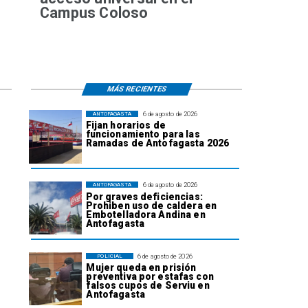
Campus Coloso
MÁS RECIENTES
6 de agosto de 2026
ANTOFAGASTA
Fijan horarios de
funcionamiento para las
Ramadas de Antofagasta 2026
6 de agosto de 2026
ANTOFAGASTA
Por graves deficiencias:
Prohiben uso de caldera en
Embotelladora Andina en
Antofagasta
6 de agosto de 2026
POLICIAL
Mujer queda en prisión
preventiva por estafas con
falsos cupos de Serviu en
Antofagasta