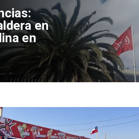
ncias:
aldera en
ina en