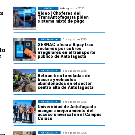
6 de agosto de 2026
VIDEOS
os
Video | Choferes del
TransAntofagasta piden
sistema mixto de pago
6 de agosto de 2026
ANTOFAGASTA
SERNAC oficia a Bipay tras
reclamos por cobros
to
irregulares en el transporte
e
público de Antofagasta
5 de agosto de 2026
ANTOFAGASTA
Retiran tres toneladas de
basura y vehículos
abandonados en el sector
centro alto de Antofagasta
l
5 de agosto de 2026
ANTOFAGASTA
Universidad de Antofagasta
inaugura mejoramiento del
acceso universal en el Campus
Coloso
5 de agosto de 2026
ANTOFAGASTA