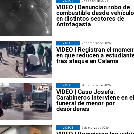
VIDEOS
27 de abril de 2026
VIDEO | Denuncian robo de
combustible desde vehícul
en distintos sectores de
Antofagasta
VIDEOS
27 de marzo de 2026
VIDEO | Registran el momen
en que reducen a estudiant
tras ataque en Calama
VIDEOS
20 de marzo de 2026
VIDEO | Caso Josefa:
Carabineros interviene en e
funeral de menor por
desórdenes
VIDEOS
2 de marzo de 2026