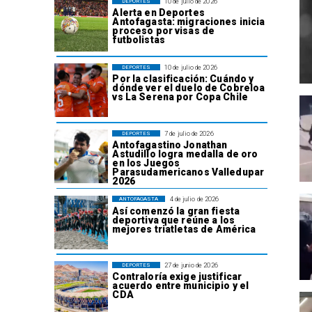
10 de julio de 2026
DEPORTES
Alerta en Deportes
Antofagasta: migraciones inicia
proceso por visas de
futbolistas
10 de julio de 2026
DEPORTES
Por la clasificación: Cuándo y
dónde ver el duelo de Cobreloa
vs La Serena por Copa Chile
7 de julio de 2026
DEPORTES
Antofagastino Jonathan
Astudillo logra medalla de oro
en los Juegos
Parasudamericanos Valledupar
2026
4 de julio de 2026
ANTOFAGASTA
Así comenzó la gran fiesta
deportiva que reúne a los
mejores triatletas de América
27 de junio de 2026
DEPORTES
Contraloría exige justificar
acuerdo entre municipio y el
CDA