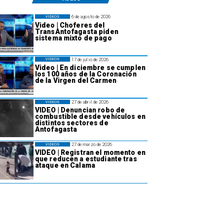
6 de agosto de 2026
VIDEOS
Video | Choferes del
TransAntofagasta piden
sistema mixto de pago
17 de julio de 2026
VIDEOS
Video | En diciembre se cumplen
los 100 años de la Coronación
de la Virgen del Carmen
27 de abril de 2026
VIDEOS
VIDEO | Denuncian robo de
combustible desde vehículos en
distintos sectores de
Antofagasta
27 de marzo de 2026
VIDEOS
VIDEO | Registran el momento en
que reducen a estudiante tras
ataque en Calama