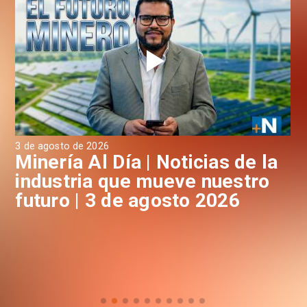
3 de agosto de 2026
31 
a
Minería Al Día | Noticias de la
M
industria que mueve nuestro
i
futuro | 3 de agosto 2026
f