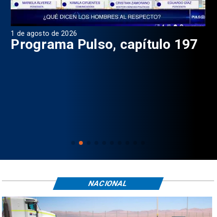
1 de agosto de 2026
31 
8
Programa Pulso, capítulo 197
D
NACIONAL