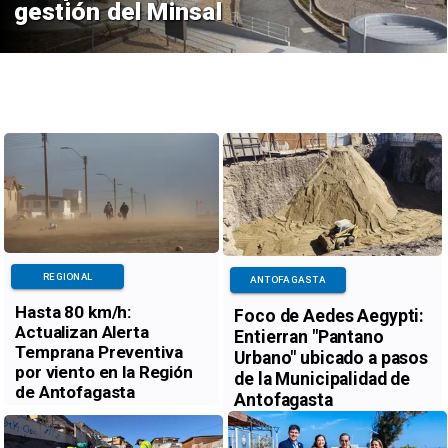
gestión del Minsal
REGIONAL
ANTOFAGASTA
Hasta 80 km/h:
Foco de Aedes Aegypti:
Actualizan Alerta
Entierran "Pantano
Temprana Preventiva
Urbano" ubicado a pasos
por viento en la Región
de la Municipalidad de
de Antofagasta
Antofagasta