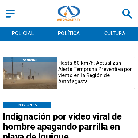
POLICIAL
POLÍTICA
CULTURA
Antofagasta
Detienen a sujeto por iniciar
quema para sacar cables
eléctricos en el sector norte de
Antofagasta
REGIONES
Indignación por video viral de
hombre apagando parrilla en
playa de Iquique