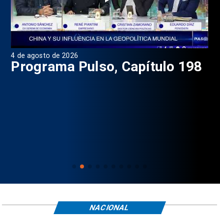
4 de agosto de 2026
1 d
9
Programa Pulso, Capítulo 198
P
NACIONAL