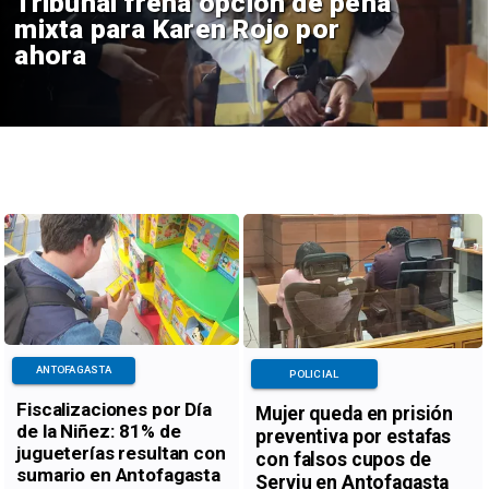
Tribunal frena opción de pena
mixta para Karen Rojo por
ahora
ANTOFAGASTA
POLICIAL
Fiscalizaciones por Día
Mujer queda en prisión
de la Niñez: 81% de
preventiva por estafas
jugueterías resultan con
con falsos cupos de
sumario en Antofagasta
Serviu en Antofagasta