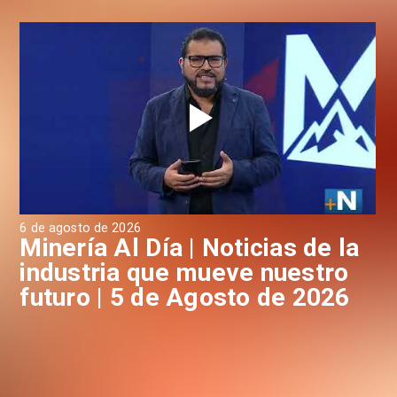
6 de agosto de 2026
4 d
a
Minería Al Día | Noticias de la
M
industria que mueve nuestro
i
futuro | 5 de Agosto de 2026
f