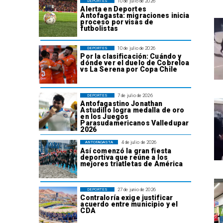
10 de julio de 2026
DEPORTES
Alerta en Deportes
Antofagasta: migraciones inicia
proceso por visas de
futbolistas
10 de julio de 2026
DEPORTES
Por la clasificación: Cuándo y
dónde ver el duelo de Cobreloa
vs La Serena por Copa Chile
7 de julio de 2026
DEPORTES
Antofagastino Jonathan
Astudillo logra medalla de oro
en los Juegos
Parasudamericanos Valledupar
2026
4 de julio de 2026
ANTOFAGASTA
Así comenzó la gran fiesta
deportiva que reúne a los
mejores triatletas de América
27 de junio de 2026
DEPORTES
Contraloría exige justificar
acuerdo entre municipio y el
CDA