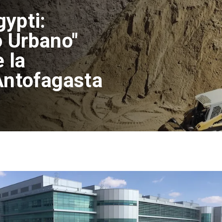
tualizan
reventiva por
n de