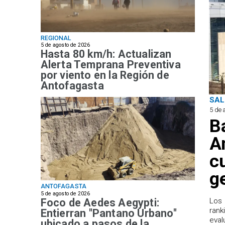
REGIONAL
5 de agosto de 2026
Hasta 80 km/h: Actualizan
Alerta Temprana Preventiva
por viento en la Región de
Antofagasta
SAL
5 de 
B
A
c
g
ANTOFAGASTA
5 de agosto de 2026
Foco de Aedes Aegypti:
Los 
rank
Entierran "Pantano Urbano"
eval
ubicado a pasos de la