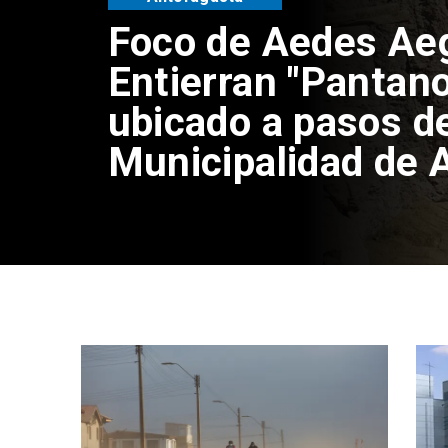
Hasta 80 km/h: Ac
Alerta Temprana P
viento en la Regió
Antofagasta