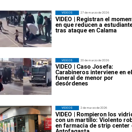
VIDEOS
27 de marzo de 2026
VIDEO | Registran el momen
en que reducen a estudiant
tras ataque en Calama
VIDEOS
20 de marzo de 2026
VIDEO | Caso Josefa:
Carabineros interviene en e
funeral de menor por
desórdenes
VIDEOS
2 de marzo de 2026
VIDEO | Rompieron los vidri
con un martillo: Violento ro
en farmacia de strip center
Antofagasta