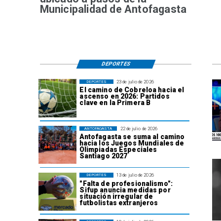
Municipalidad de Antofagasta
DEPORTES
23 de julio de 2026
DEPORTES
El camino de Cobreloa hacia el
ascenso en 2026: Partidos
clave en la Primera B
22 de julio de 2026
ANTOFAGASTA
Antofagasta se suma al camino
hacia los Juegos Mundiales de
Olimpiadas Especiales
Santiago 2027
13 de julio de 2026
DEPORTES
"Falta de profesionalismo":
Sifup anuncia medidas por
situación irregular de
futbolistas extranjeros