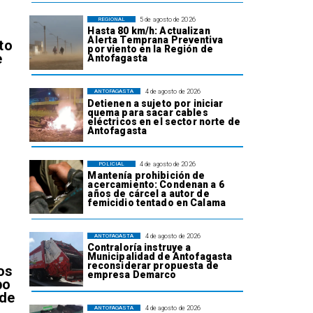
5 de agosto de 2026
REGIONAL
Hasta 80 km/h: Actualizan
Alerta Temprana Preventiva
to
por viento en la Región de
e
Antofagasta
4 de agosto de 2026
ANTOFAGASTA
Detienen a sujeto por iniciar
quema para sacar cables
eléctricos en el sector norte de
Antofagasta
4 de agosto de 2026
POLICIAL
l
Mantenía prohibición de
acercamiento: Condenan a 6
años de cárcel a autor de
femicidio tentado en Calama
4 de agosto de 2026
ANTOFAGASTA
Contraloría instruye a
Municipalidad de Antofagasta
reconsiderar propuesta de
os
empresa Demarco
bo
 de
4 de agosto de 2026
ANTOFAGASTA