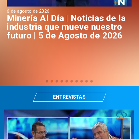
e agosto de 2026
4 de agos
inería Al Día | Noticias de la
Miner
ndustria que mueve nuestro
indu
uturo | 5 de Agosto de 2026
futur
ENTREVISTAS