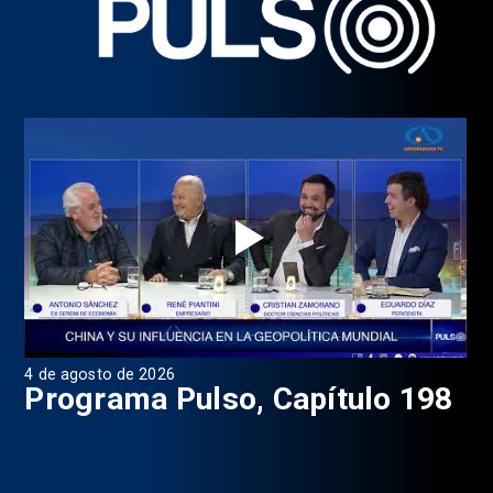
4 de agosto de 2026
1 d
9
Programa Pulso, Capítulo 198
P