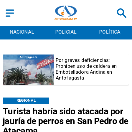
POLICIAL
POLÍTICA
CULTURA
Policial
Mujer queda en prisión
preventiva por estafas con
falsos cupos de Serviu en
Antofagasta
REGIONAL
Turista habría sido atacada por
jauría de perros en San Pedro de
Atacama