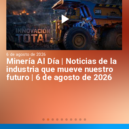
6 de agosto de 2026
6 d
a
Minería Al Día | Noticias de la
M
industria que mueve nuestro
i
futuro | 6 de agosto de 2026
f