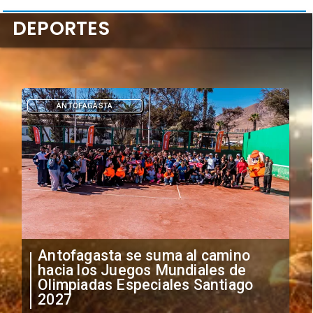
DEPORTES
DEPORTES
"Falta de profesionalismo": Sifup
anuncia medidas por situación
irregular de futbolistas
extranjeros