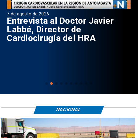
7 de agosto de 2026
6 d
0
Entrevista al Doctor Javier
P
Labbé, Director de
Cardiocirugía del HRA
NACIONAL