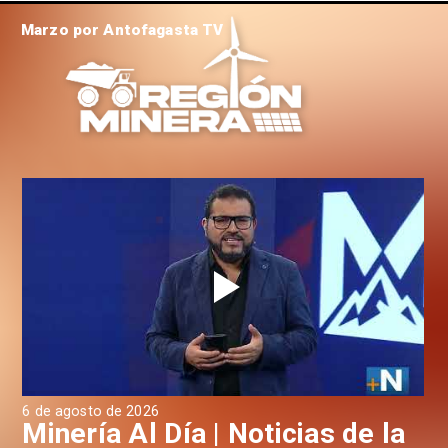
Marzo por Antofagasta TV
6 de agosto de 2026
4 d
a
Minería Al Día | Noticias de la
M