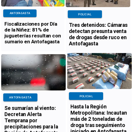
ANTOFAGASTA
POLICIAL
Fiscalizaciones por Día
Tres detenidos: Cámaras
de la Niñez: 81% de
detectan presunta venta
jugueterías resultan con
de drogas desde ruco en
sumario en Antofagasta
Antofagasta
POLICIAL
ANTOFAGASTA
Hasta la Región
Se sumarían al viento:
Metropolitana: Incautan
Decretan Alerta
más de 2 toneladas de
Temprana por
droga tras seguimiento
precipitaciones para la
iniciado en Antofagasta