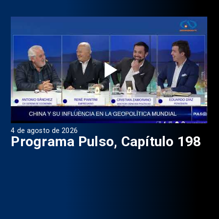
4 de agosto de 2026
1 d
9
Programa Pulso, Capítulo 198
P