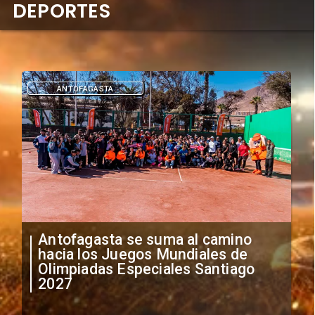
DEPORTES
DEPORTES
"Falta de profesionalismo": Sifup
anuncia medidas por situación
irregular de futbolistas
extranjeros