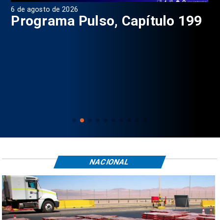
6 de agosto de 2026
4 d
Programa Pulso, Capítulo 199
P
NACIONAL