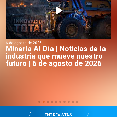
6 de agosto de 2026
6 d
a
Minería Al Día | Noticias de la
M
industria que mueve nuestro
i
futuro | 6 de agosto de 2026
f
ENTREVISTAS