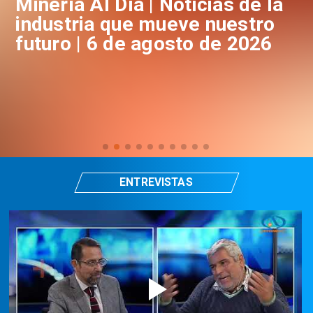
a
Minería Al Día | Noticias de la
M
industria que mueve nuestro
i
futuro | 6 de agosto de 2026
f
ENTREVISTAS