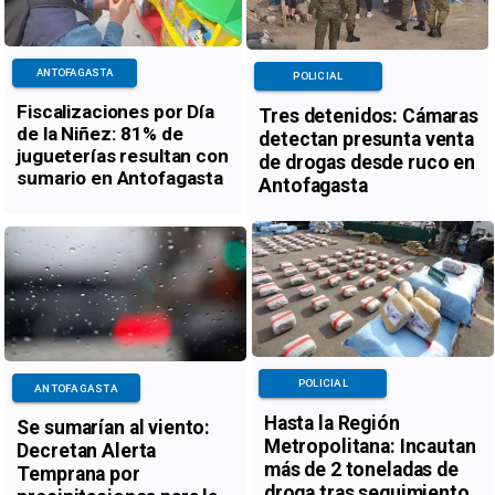
ANTOFAGASTA
POLICIAL
Fiscalizaciones por Día
Tres detenidos: Cámaras
de la Niñez: 81% de
detectan presunta venta
jugueterías resultan con
de drogas desde ruco en
sumario en Antofagasta
Antofagasta
POLICIAL
ANTOFAGASTA
Hasta la Región
Se sumarían al viento:
Metropolitana: Incautan
Decretan Alerta
más de 2 toneladas de
Temprana por
droga tras seguimiento