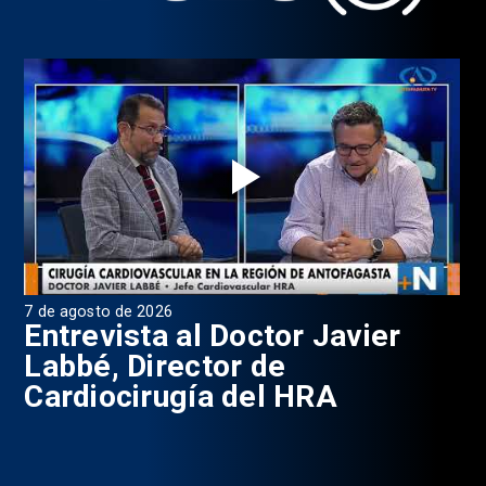
7 de agosto de 2026
6 d
0
Entrevista al Doctor Javier
P
Labbé, Director de
Cardiocirugía del HRA