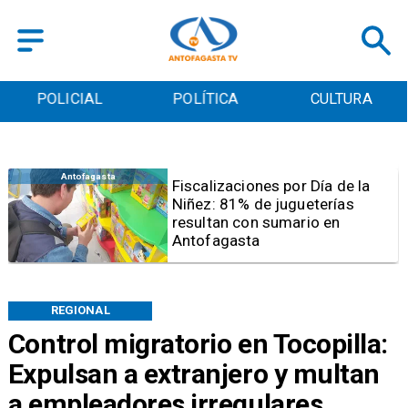
POLICIAL
POLÍTICA
CULTURA
Antofagasta
Tribunal frena opción de pena
mixta para Karen Rojo por ahora
REGIONAL
Control migratorio en Tocopilla:
Expulsan a extranjero y multan
a empleadores irregulares