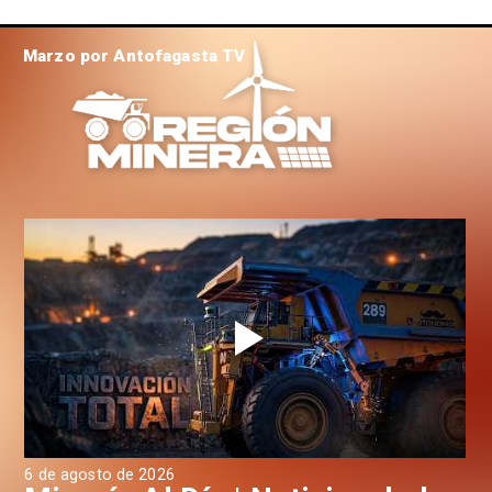
Marzo por Antofagasta TV
6 de agosto de 2026
6 d