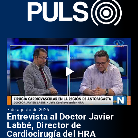
7 de agosto de 2026
6 d
0
Entrevista al Doctor Javier
P
Labbé, Director de
Cardiocirugía del HRA