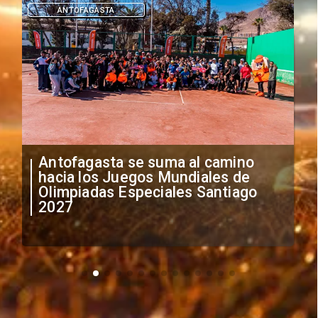
DEPORTES
"Falta de profesionalismo": Sifup
anuncia medidas por situación
irregular de futbolistas
extranjeros