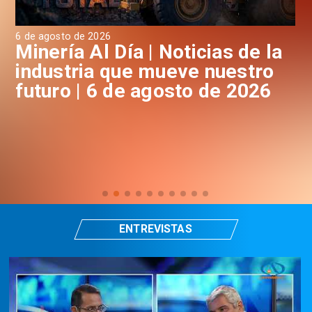
6 de agosto de 2026
6 d
a
Minería Al Día | Noticias de la
M
industria que mueve nuestro
i
futuro | 6 de agosto de 2026
f
ENTREVISTAS