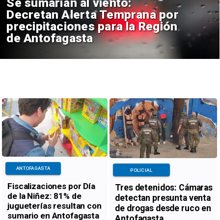
Se sumarían al viento:
Decretan Alerta Temprana por
precipitaciones para la Región
de Antofagasta
ANTOFAGASTA
POLICIAL
Fiscalizaciones por Día
Tres detenidos: Cámaras
de la Niñez: 81% de
detectan presunta venta
jugueterías resultan con
de drogas desde ruco en
sumario en Antofagasta
Antofagasta