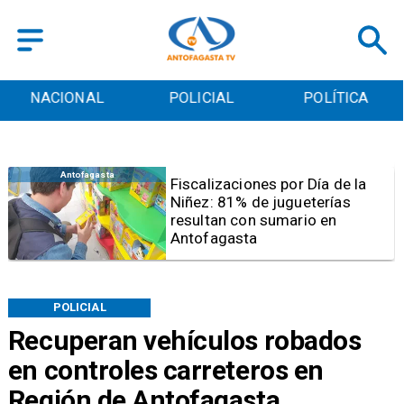
POLICIAL
POLÍTICA
CULTURA
Antofagasta
a
Tribunal frena opción de pena
mixta para Karen Rojo por ah
POLICIAL
Recuperan vehículos robados
en controles carreteros en
Región de Antofagasta