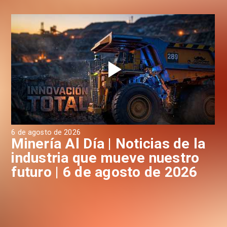
6 de agosto de 2026
6 d
a
Minería Al Día | Noticias de la
M
industria que mueve nuestro
i
futuro | 6 de agosto de 2026
f