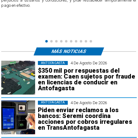
perjuicios a usuarios y conductores, y pide restablecer temporalmente el
pago en efectivo.
e
,
MÁS NOTICIAS
4 De Agosto De 2026
ANTOFAGASTA
$350 mil por respuestas del
examen: Caen sujetos por fraude
en licencias de conducir en
Antofagasta
4 De Agosto De 2026
ANTOFAGASTA
Piden enviar reclamos a los
bancos: Seremi coordina
acciones por cobros irregulares
en TransAntofagasta