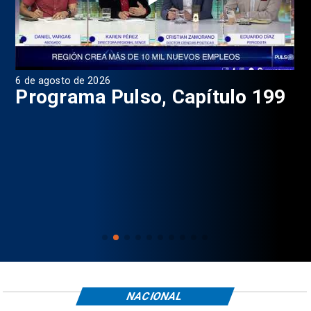
6 de agosto de 2026
4 d
Programa Pulso, Capítulo 199
P
NACIONAL