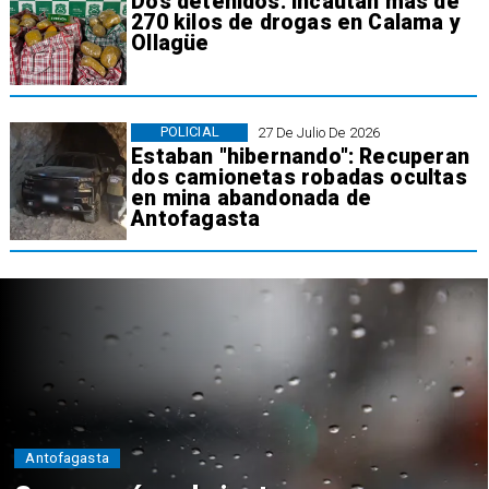
Dos detenidos: Incautan más de
270 kilos de drogas en Calama y
Ollagüe
POLICIAL
27 De Julio De 2026
Estaban "hibernando": Recuperan
dos camionetas robadas ocultas
en mina abandonada de
Antofagasta
Antofagasta