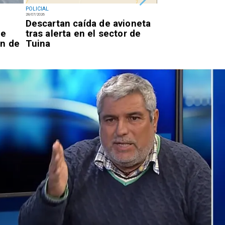
POLICIAL
POLICIAL
28/07/2026
28/07/2026
l
Descartan caída de avioneta
Confirman pris
de
tras alerta en el sector de
para cinco ext
ón de
Tuina
red de explota
Calama