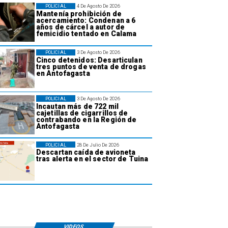
POLICIAL
4 De Agosto De 2026
Mantenía prohibición de
acercamiento: Condenan a 6
años de cárcel a autor de
femicidio tentado en Calama
POLICIAL
3 De Agosto De 2026
Cinco detenidos: Desarticulan
tres puntos de venta de drogas
en Antofagasta
POLICIAL
3 De Agosto De 2026
Incautan más de 722 mil
cajetillas de cigarrillos de
contrabando en la Región de
Antofagasta
POLICIAL
28 De Julio De 2026
Descartan caída de avioneta
tras alerta en el sector de Tuina
VIDEOS