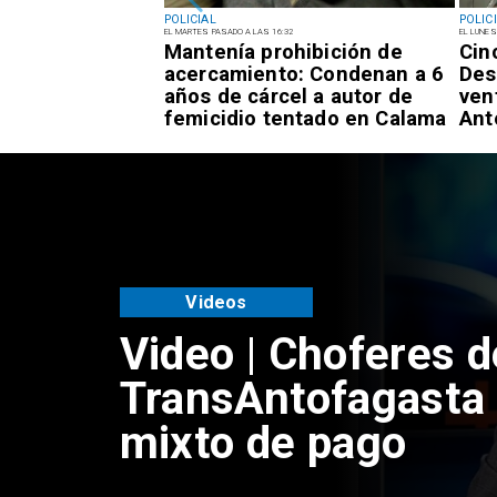
POLICIAL
POLIC
EL MARTES PASADO A LAS 16:32
EL LUNES
el tiempo
Mantenía prohibición de
Cin
Países Bajos:
acercamiento: Condenan a 6
Des
o de la
años de cárcel a autor de
ven
aren Rojo
femicidio tentado en Calama
Ant
Videos
Video | Choferes d
TransAntofagasta 
mixto de pago