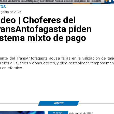
EOS
agosto de 2026
ideo | Choferes del
ransAntofagasta piden
istema mixto de pago
igente del TransAntofagasta acusa fallas en la validación de tarj
uicios a usuarios y conductores, y pide restablecer temporalmen
 en efectivo.
VIDEOS
VIDEOS
6 de agosto de 2026