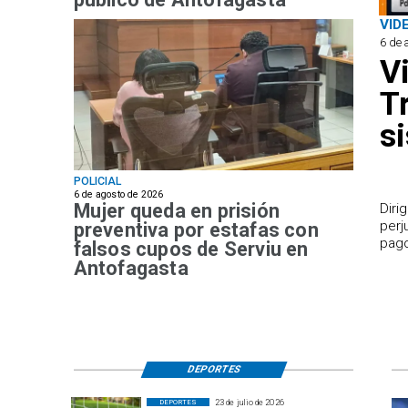
VID
6 de 
V
T
s
POLICIAL
6 de agosto de 2026
Mujer queda en prisión
​Dir
perj
preventiva por estafas con
pago
falsos cupos de Serviu en
Antofagasta
DEPORTES
23 de julio de 2026
DEPORTES