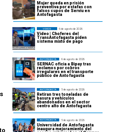
Mujer queda en prisión
preventiva por estafas con
falsos cupos de Serviu en
Antofagasta
6 de agosto de 2026
VIDEOS
Video | Choferes del
TransAntofagasta piden
sistema mixto de pago
6 de agosto de 2026
ANTOFAGASTA
SERNAC oficia a Bipay tras
reclamos por cobros
irregulares en el transporte
público de Antofagasta
5 de agosto de 2026
ANTOFAGASTA
os
Retiran tres toneladas de
basura y vehículos
abandonados en el sector
centro alto de Antofagasta
5 de agosto de 2026
ANTOFAGASTA
Universidad de Antofagasta
inaugura mejoramiento del
to