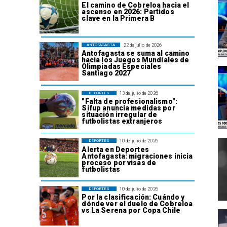
El camino de Cobreloa hacia el
ascenso en 2026: Partidos
clave en la Primera B
22 de julio de 2026
ANTOFAGASTA
Antofagasta se suma al camino
hacia los Juegos Mundiales de
Olimpiadas Especiales
Santiago 2027
13 de julio de 2026
DEPORTES
"Falta de profesionalismo":
Sifup anuncia medidas por
situación irregular de
futbolistas extranjeros
10 de julio de 2026
DEPORTES
Alerta en Deportes
Antofagasta: migraciones inicia
proceso por visas de
futbolistas
10 de julio de 2026
DEPORTES
Por la clasificación: Cuándo y
dónde ver el duelo de Cobreloa
vs La Serena por Copa Chile