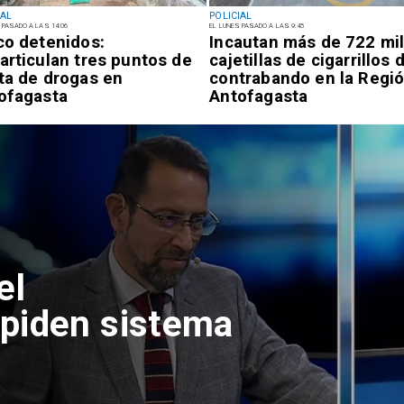
IAL
POLICIAL
 PASADO A LAS 14:06
EL LUNES PASADO A LAS 9:45
co detenidos:
Incautan más de 722 mi
articulan tres puntos de
cajetillas de cigarrillos 
ta de drogas en
contrabando en la Regi
ofagasta
Antofagasta
el
piden sistema