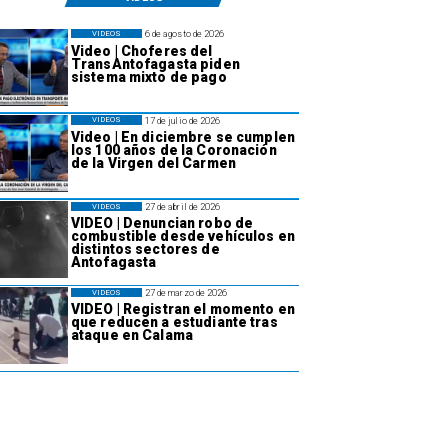
6 de agosto de 2026
VIDEOS
Video | Choferes del
TransAntofagasta piden
sistema mixto de pago
17 de julio de 2026
VIDEOS
Video | En diciembre se cumplen
los 100 años de la Coronación
de la Virgen del Carmen
27 de abril de 2026
VIDEOS
VIDEO | Denuncian robo de
combustible desde vehículos en
distintos sectores de
Antofagasta
27 de marzo de 2026
VIDEOS
VIDEO | Registran el momento en
que reducen a estudiante tras
ataque en Calama