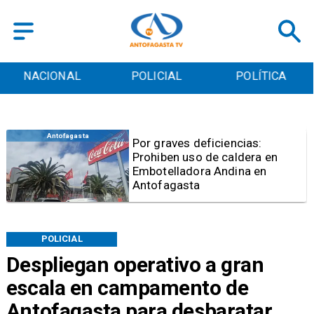
POLICIAL
POLÍTICA
CULTURA
Policial
Mujer queda en prisión
preventiva por estafas con
falsos cupos de Serviu en
Antofagasta
POLICIAL
Despliegan operativo a gran
escala en campamento de
Antofagasta para desbaratar