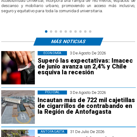
e
de julio fue hallada una larva del mosquito Aedes Aegypti, constituyendo el
,
foco 18 del vector en la comuna.
MÁS NOTICIAS
3 De Agosto De 2026
ECONOMÍA
Superó las expectativas: Imacec
de junio avanza un 2,4% y Chile
esquiva la recesión
3 De Agosto De 2026
POLICIAL
Incautan más de 722 mil cajetillas
de cigarrillos de contrabando en
la Región de Antofagasta
31 De Julio De 2026
ANTOFAGASTA