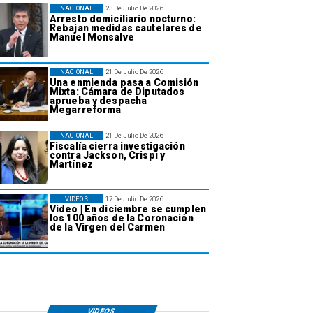
NACIONAL
23 De Julio De 2026
Arresto domiciliario nocturno:
Rebajan medidas cautelares de
Manuel Monsalve
NACIONAL
21 De Julio De 2026
Una enmienda pasa a Comisión
Mixta: Cámara de Diputados
aprueba y despacha
Megarreforma
NACIONAL
21 De Julio De 2026
Fiscalía cierra investigación
contra Jackson, Crispi y
Martínez
VIDEOS
17 De Julio De 2026
Video | En diciembre se cumplen
los 100 años de la Coronación
de la Virgen del Carmen
VIDEOS