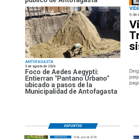
VID
6 de 
V
T
s
ANTOFAGASTA
5 de agosto de 2026
Foco de Aedes Aegypti:
​Dir
perj
Entierran "Pantano Urbano"
pago
ubicado a pasos de la
Municipalidad de Antofagasta
DEPORTES
23 de julio de 2026
DEPORTES