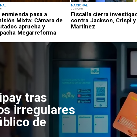
ONAL
NACIONAL
26
21/07/2026
 enmienda pasa a
Fiscalía cierra investiga
isión Mixta: Cámara de
contra Jackson, Crispi y
utados aprueba y
Martínez
pacha Megarreforma
ipay tras
os irregulares
úblico de