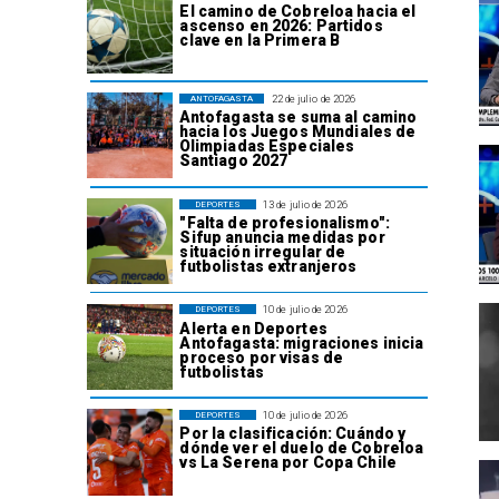
El camino de Cobreloa hacia el
ascenso en 2026: Partidos
clave en la Primera B
22 de julio de 2026
ANTOFAGASTA
Antofagasta se suma al camino
hacia los Juegos Mundiales de
Olimpiadas Especiales
Santiago 2027
13 de julio de 2026
DEPORTES
"Falta de profesionalismo":
Sifup anuncia medidas por
situación irregular de
futbolistas extranjeros
10 de julio de 2026
DEPORTES
Alerta en Deportes
Antofagasta: migraciones inicia
proceso por visas de
futbolistas
10 de julio de 2026
DEPORTES
Por la clasificación: Cuándo y
dónde ver el duelo de Cobreloa
vs La Serena por Copa Chile