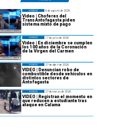
6 de agosto de 2026
VIDEOS
Video | Choferes del
TransAntofagasta piden
sistema mixto de pago
17 de julio de 2026
VIDEOS
Video | En diciembre se cumplen
los 100 años de la Coronación
de la Virgen del Carmen
27 de abril de 2026
VIDEOS
VIDEO | Denuncian robo de
combustible desde vehículos en
distintos sectores de
Antofagasta
27 de marzo de 2026
VIDEOS
VIDEO | Registran el momento en
que reducen a estudiante tras
ataque en Calama