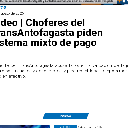
EOS
agosto de 2026
ideo | Choferes del
ransAntofagasta piden
istema mixto de pago
igente del TransAntofagasta acusa fallas en la validación de tarj
uicios a usuarios y conductores, y pide restablecer temporalmen
 en efectivo.
VIDEOS
VIDEOS
6 de agosto de 2026