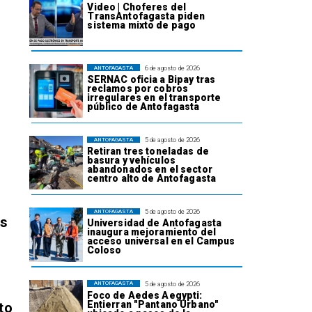
Video | Choferes del
TransAntofagasta piden
sistema mixto de pago
6 de agosto de 2026
ANTOFAGASTA
SERNAC oficia a Bipay tras
reclamos por cobros
irregulares en el transporte
público de Antofagasta
5 de agosto de 2026
ANTOFAGASTA
Retiran tres toneladas de
basura y vehículos
abandonados en el sector
centro alto de Antofagasta
5 de agosto de 2026
ANTOFAGASTA
os
Universidad de Antofagasta
inaugura mejoramiento del
acceso universal en el Campus
Coloso
5 de agosto de 2026
ANTOFAGASTA
Foco de Aedes Aegypti:
Entierran "Pantano Urbano"
to