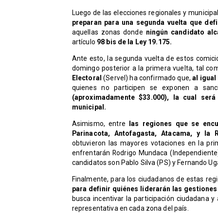
Luego de las elecciones regionales y municipa
preparan para una segunda vuelta que defi
aquellas zonas donde
ningún candidato al
artículo
98 bis de la Ley 19.175.
Ante esto, la segunda vuelta de estos comici
domingo posterior a la primera vuelta, tal com
Electoral
(Servel) ha confirmado que,
al igual
quienes no participen se exponen a san
(aproximadamente $33.000), la cual será
municipal.
Asimismo, entre
las regiones que se enc
Parinacota, Antofagasta, Atacama, y la 
obtuvieron las mayores votaciones en la prim
enfrentarán Rodrigo Mundaca (Independiente)
candidatos son Pablo Silva (PS) y Fernando Uga
Finalmente, para los ciudadanos de estas reg
para definir quiénes liderarán las gestione
busca incentivar la participación ciudadana y
representativa en cada zona del país.