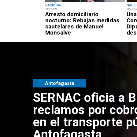
NACIONAL
NACI
23/07/2026
21/07/20
registra 7,3% de
Arresto domiciliario
Una
 frente al 9,4%
nocturno: Rebajan medidas
Com
cautelares de Manuel
Dip
Monsalve
des
Antofagasta
SERNAC oficia a B
reclamos por cobr
en el transporte p
Antofagasta