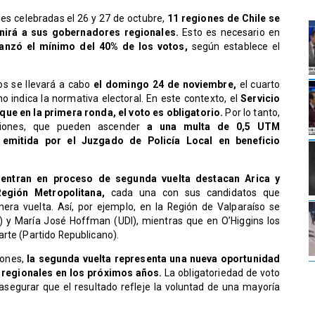
les celebradas el 26 y 27 de octubre,
11 regiones de Chile se
nirá a sus gobernadores regionales.
Esto es necesario en
canzó el mínimo del 40% de los votos,
según establece el
os se llevará a cabo
el domingo 24 de noviembre,
el cuarto
o indica la normativa electoral. En este contexto, el
Servicio
 que en la primera ronda, el voto es obligatorio.
Por lo tanto,
ciones, que pueden ascender
a una multa de 0,5 UTM
 emitida por el Juzgado de Policía Local en beneficio
uentran en proceso de segunda vuelta destacan Arica y
Región Metropolitana,
cada una con sus candidatos que
era vuelta. Así, por ejemplo, en la Región de Valparaíso se
 y María José Hoffman (UDI), mientras que en O’Higgins los
rte (Partido Republicano).
iones,
la segunda vuelta representa una nueva oportunidad
s regionales en los próximos años.
La obligatoriedad de voto
 asegurar que el resultado refleje la voluntad de una mayoría