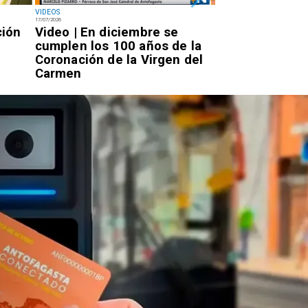
VIDEOS
NACIONAL
17/07/2026
14/07/2026
ción
Video | En diciembre se
Miércoles 7:20
cumplen los 100 años de la
Rojo llegará a 
Coronación de la Virgen del
por la PDI para
Carmen
condena