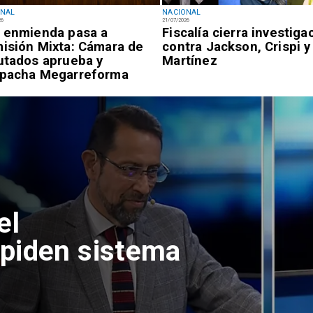
ONAL
NACIONAL
26
21/07/2026
 enmienda pasa a
Fiscalía cierra investiga
isión Mixta: Cámara de
contra Jackson, Crispi y
utados aprueba y
Martínez
pacha Megarreforma
el
piden sistema