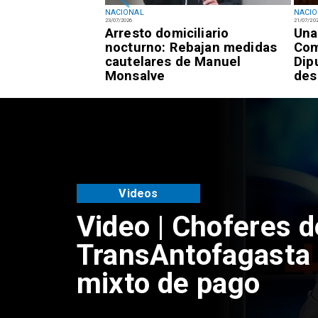
NACIONAL
NACI
23/07/2026
21/07/20
registra 7,3% de
Arresto domiciliario
Una
 frente al 9,4%
nocturno: Rebajan medidas
Com
cautelares de Manuel
Dip
Monsalve
des
Videos
Video | Choferes d
TransAntofagasta 
mixto de pago