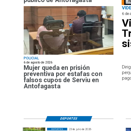
VID
6 de 
V
T
s
POLICIAL
6 de agosto de 2026
Mujer queda en prisión
​Dir
perj
preventiva por estafas con
pago
falsos cupos de Serviu en
Antofagasta
DEPORTES
23 de julio de 2026
DEPORTES