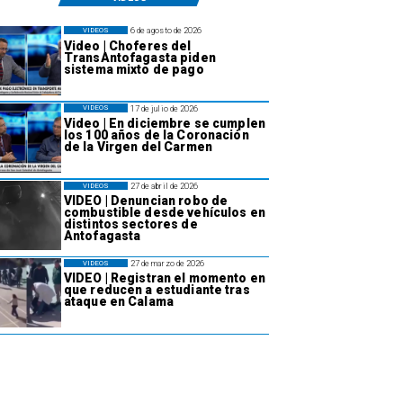
6 de agosto de 2026
VIDEOS
Video | Choferes del
TransAntofagasta piden
sistema mixto de pago
17 de julio de 2026
VIDEOS
Video | En diciembre se cumplen
los 100 años de la Coronación
de la Virgen del Carmen
27 de abril de 2026
VIDEOS
VIDEO | Denuncian robo de
combustible desde vehículos en
distintos sectores de
Antofagasta
27 de marzo de 2026
VIDEOS
VIDEO | Registran el momento en
que reducen a estudiante tras
ataque en Calama