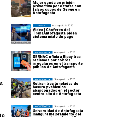
Mujer queda en prisión
preventiva por estafas con
falsos cupos de Serviu en
Antofagasta
6 de agosto de 2026
VIDEOS
Video | Choferes del
TransAntofagasta piden
sistema mixto de pago
6 de agosto de 2026
ANTOFAGASTA
SERNAC oficia a Bipay tras
reclamos por cobros
irregulares en el transporte
público de Antofagasta
5 de agosto de 2026
ANTOFAGASTA
os
Retiran tres toneladas de
basura y vehículos
abandonados en el sector
centro alto de Antofagasta
5 de agosto de 2026
ANTOFAGASTA
Universidad de Antofagasta
inaugura mejoramiento del
to