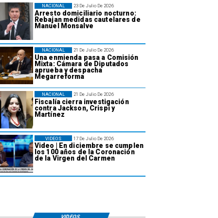
NACIONAL
23 De Julio De 2026
Arresto domiciliario nocturno:
Rebajan medidas cautelares de
Manuel Monsalve
NACIONAL
21 De Julio De 2026
Una enmienda pasa a Comisión
Mixta: Cámara de Diputados
aprueba y despacha
Megarreforma
NACIONAL
21 De Julio De 2026
Fiscalía cierra investigación
contra Jackson, Crispi y
Martínez
VIDEOS
17 De Julio De 2026
Video | En diciembre se cumplen
los 100 años de la Coronación
de la Virgen del Carmen
VIDEOS