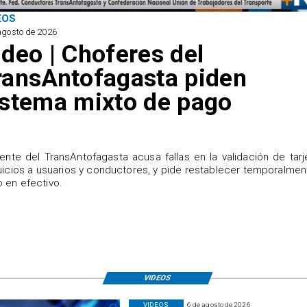
EOS
agosto de 2026
ideo | Choferes del
ransAntofagasta piden
istema mixto de pago
igente del TransAntofagasta acusa fallas en la validación de tarj
uicios a usuarios y conductores, y pide restablecer temporalmen
 en efectivo.
VIDEOS
VIDEOS
6 de agosto de 2026