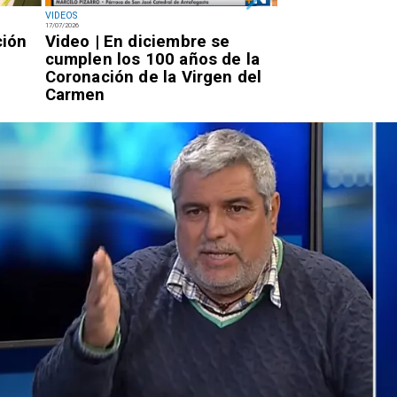
VIDEOS
NACIONAL
17/07/2026
14/07/2026
ción
Video | En diciembre se
Miércoles 7:20
cumplen los 100 años de la
Rojo llegará a 
Coronación de la Virgen del
por la PDI para
Carmen
condena