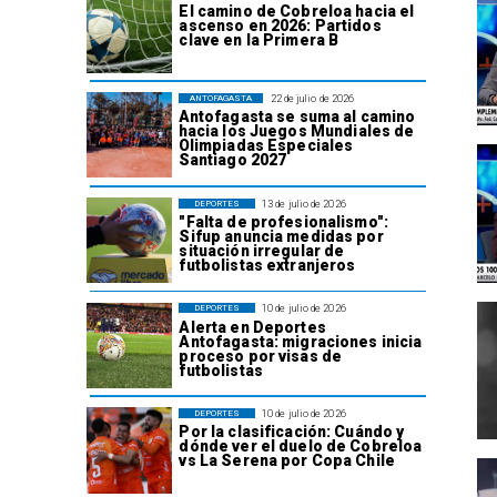
El camino de Cobreloa hacia el
ascenso en 2026: Partidos
clave en la Primera B
22 de julio de 2026
ANTOFAGASTA
Antofagasta se suma al camino
hacia los Juegos Mundiales de
Olimpiadas Especiales
Santiago 2027
13 de julio de 2026
DEPORTES
"Falta de profesionalismo":
Sifup anuncia medidas por
situación irregular de
futbolistas extranjeros
10 de julio de 2026
DEPORTES
Alerta en Deportes
Antofagasta: migraciones inicia
proceso por visas de
futbolistas
10 de julio de 2026
DEPORTES
Por la clasificación: Cuándo y
dónde ver el duelo de Cobreloa
vs La Serena por Copa Chile