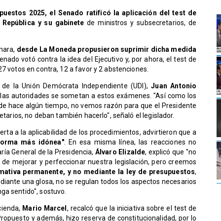
uestos 2025, el Senado ratificó la aplicación del test de
 República y su gabinete
de ministros y subsecretarios, de
ámara,
desde La Moneda propusieron suprimir dicha medida
ado votó contra la idea del Ejecutivo y, por ahora, el test de
27 votos en contra, 12 a favor y 2 abstenciones.
o de la Unión Demócrata Independiente (UDI),
Juan Antonio
e las autoridades se sometan a estos exámenes. "Así como los
e hace algún tiempo, no vemos razón para que el Presidente
retarios, no deban también hacerlo", señaló el legislador.
rta a la aplicabilidad de los procedimientos, advirtieron que a
"forma más idónea"
. En esa misma línea, las reacciones no
aría General de la Presidencia,
Álvaro Elizalde
, explicó que "no
de mejorar y perfeccionar nuestra legislación, pero creemos
mativa permanente, y no mediante la ley de presupuestos
,
ediante una glosa, no se regulan todos los aspectos necesarios
ga sentido", sostuvo.
cienda,
Mario Marcel
, recalcó que la iniciativa sobre el test de
Propuesto y además, hizo reserva de constitucionalidad, por lo