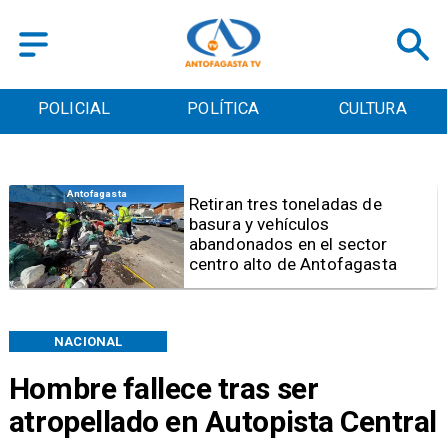
POLICIAL
POLÍTICA
CULTURA
Salud
Bajo el estándar: Hospitales de
Antofagasta y Calama no
cumplen con indicadores de
gestión del Minsal
NACIONAL
Hombre fallece tras ser
atropellado en Autopista Central