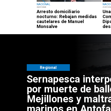
NACIONAL
NACI
23/07/2026
21/07/20
registra 7,3% de
Arresto domiciliario
Una
 frente al 9,4%
nocturno: Rebajan medidas
Com
cautelares de Manuel
Dip
Monsalve
des
Regional
Sernapesca inter
por muerte de bal
Mejillones y maltr
marinos en Antof