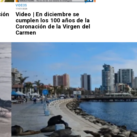
VIDEOS
NACIONAL
17/07/2026
14/07/2026
ción
Video | En diciembre se
Miércoles 7:20
cumplen los 100 años de la
Rojo llegará a 
Coronación de la Virgen del
por la PDI para
Carmen
condena