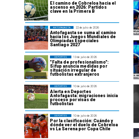
El camino de Cobreloa hacia el
ascenso en 2026: Partidos
clave en la Primera B
22 de julio de 2026
ANTOFAGASTA
Antofagasta se suma al camino
hacia los Juegos Mundiales de
Olimpiadas Especiales
Santiago 2027
13 de julio de 2026
DEPORTES
"Falta de profesionalismo":
Sifup anuncia medidas por
situación irregular de
futbolistas extranjeros
10 de julio de 2026
DEPORTES
Alerta en Deportes
Antofagasta: migraciones inicia
proceso por visas de
futbolistas
10 de julio de 2026
DEPORTES
Por la clasificación: Cuándo y
dónde ver el duelo de Cobreloa
vs La Serena por Copa Chile