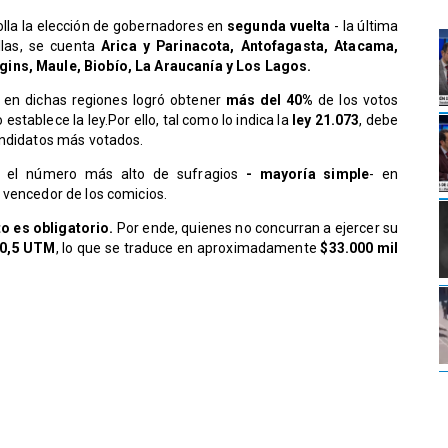
olla la elección de gobernadores en
segunda vuelta
- la última
llas, se cuenta
Arica y Parinacota, Antofagasta, Atacama,
gins, Maule, Biobío, La Araucanía y Los Lagos.
s en dichas regiones logró obtener
más del 40%
de los votos
stablece la ley.Por ello, tal como lo indica la
ley 21.073
, debe
andidatos más votados.
ga el número más alto de sufragios
- mayoría simple
- en
 vencedor de los comicios.
o es obligatorio.
Por ende, quienes no concurran a ejercer su
 0,5 UTM
, lo que se traduce en aproximadamente
$33.000 mil