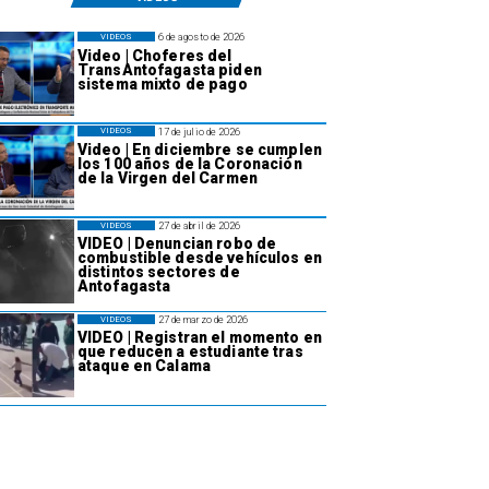
6 de agosto de 2026
VIDEOS
Video | Choferes del
TransAntofagasta piden
sistema mixto de pago
17 de julio de 2026
VIDEOS
Video | En diciembre se cumplen
los 100 años de la Coronación
de la Virgen del Carmen
27 de abril de 2026
VIDEOS
VIDEO | Denuncian robo de
combustible desde vehículos en
distintos sectores de
Antofagasta
27 de marzo de 2026
VIDEOS
VIDEO | Registran el momento en
que reducen a estudiante tras
ataque en Calama