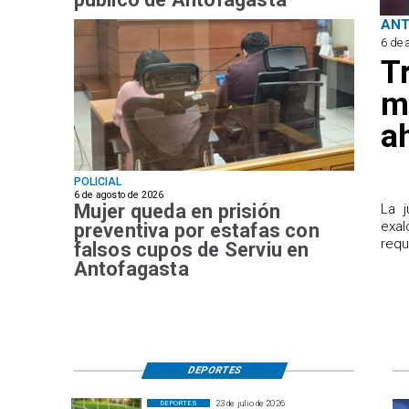
AN
6 de 
T
m
a
POLICIAL
6 de agosto de 2026
Mujer queda en prisión
​La 
exal
preventiva por estafas con
requ
falsos cupos de Serviu en
Antofagasta
DEPORTES
23 de julio de 2026
DEPORTES