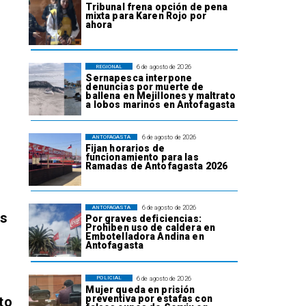
Tribunal frena opción de pena
mixta para Karen Rojo por
ahora
6 de agosto de 2026
REGIONAL
Sernapesca interpone
denuncias por muerte de
ballena en Mejillones y maltrato
a lobos marinos en Antofagasta
6 de agosto de 2026
ANTOFAGASTA
Fijan horarios de
funcionamiento para las
Ramadas de Antofagasta 2026
6 de agosto de 2026
ANTOFAGASTA
os
Por graves deficiencias:
Prohiben uso de caldera en
Embotelladora Andina en
Antofagasta
6 de agosto de 2026
POLICIAL
Mujer queda en prisión
preventiva por estafas con
to