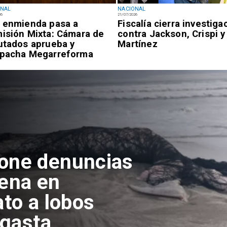
ONAL
NACIONAL
26
21/07/2026
 enmienda pasa a
Fiscalía cierra investiga
isión Mixta: Cámara de
contra Jackson, Crispi y
utados aprueba y
Martínez
pacha Megarreforma
pone denuncias
lena en
ato a lobos
agasta