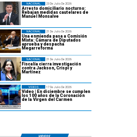
NACIONAL
23 De Julio De 2026
Arresto domiciliario nocturno:
Rebajan medidas cautelares de
Manuel Monsalve
NACIONAL
21 De Julio De 2026
Una enmienda pasa a Comisión
Mixta: Cámara de Diputados
aprueba y despacha
Megarreforma
NACIONAL
21 De Julio De 2026
Fiscalía cierra investigación
contra Jackson, Crispi y
Martínez
VIDEOS
17 De Julio De 2026
Video | En diciembre se cumplen
los 100 años de la Coronación
de la Virgen del Carmen
VIDEOS