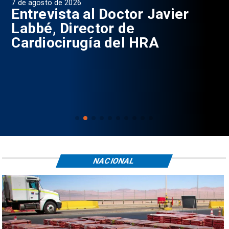
7 de agosto de 2026
6 d
0
Entrevista al Doctor Javier
P
Labbé, Director de
Cardiocirugía del HRA
NACIONAL