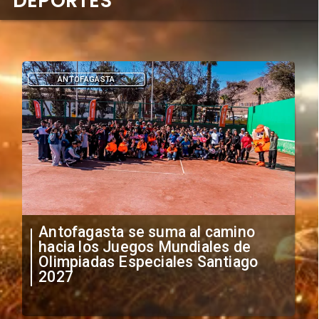
DEPORTES
DEPORTES
"Falta de profesionalismo": Sifup
anuncia medidas por situación
irregular de futbolistas
extranjeros