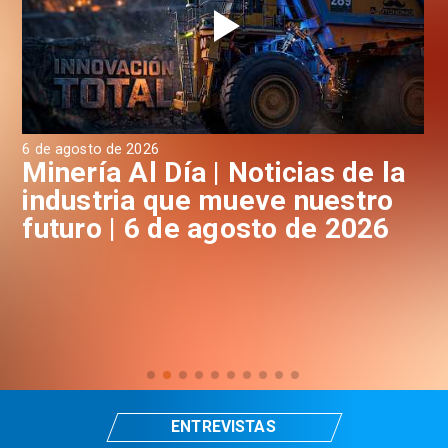
6 de agosto de 2026
6 d
a
Minería Al Día | Noticias de la
M
industria que mueve nuestro
i
futuro | 6 de agosto de 2026
f
ENTREVISTAS